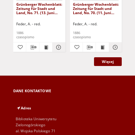
Grünberger Wochenblatt:
Grünberger Wochenblatt:
Gr
Zeitung für Stadt und
Zeitung für Stadt und
Zei
Land, No. 71. (13. Juni
Land, No. 70. (11. Juni
Lan
1886)
1886)
18
Feder, A. - red.
Feder, A. - red.
Fed
1886
1886
188
czasopismo
czasopismo
cza
Więcej
DANE KONTAKTOWE
Adres
Biblioteka Uniwersytetu
Zielonogórskiego
al. Wojska Polskiego 71