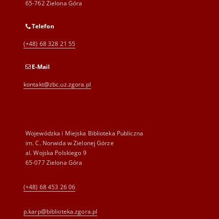
65-762 Zielona Góra
Telefon
(+48) 68 328 21 55
E-Mail
kontakt@zbc.uz.zgora.pl
Wojewódzka i Miejska Biblioteka Publiczna
im. C. Norwida w Zielonej Górze
al. Wojska Polskiego 9
65-077 Zielona Góra
(+48) 68 453 26 06
p.karp@biblioteka.zgora.pl