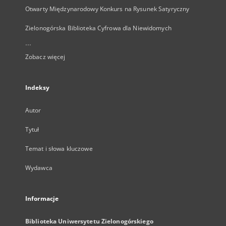
Otwarty Międzynarodowy Konkurs na Rysunek Satyryczny
Zielonogórska Biblioteka Cyfrowa dla Niewidomych
...
Zobacz więcej
Indeksy
Autor
Tytuł
Temat i słowa kluczowe
Wydawca
Informacje
Biblioteka Uniwersytetu Zielonogórskiego