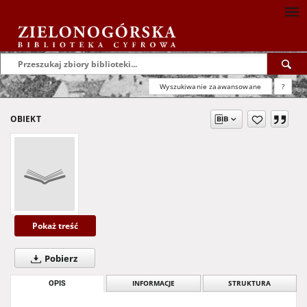
Wyszukiwanie zaawansowane
?
OBIEKT
Pokaż treść
Pobierz
OPIS
INFORMACJE
STRUKTURA