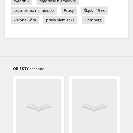
tygodnik
tygodniki niemieckie
czasopisma niemieckie
Prusy
Śląsk - 19 w.
Zielona Góra
prasa niemiecka
Grünberg
OBIEKTY
podobne