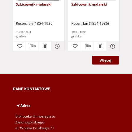
Szkicownik malarski
Szkicownik malarski
Sz
Rosen, Jan (1854-1936)
Rosen, Jan (1854-1936)
Ros
1888-1891
1888-1891
188
grafika
grafika
gra
Więcej
DANE KONTAKTOWE
Adres
Biblioteka Uniwersytetu
Zielonogórskiego
al. Wojska Polskiego 71