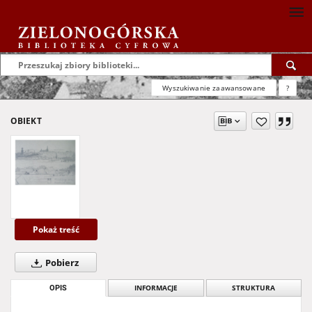
Wyszukiwanie zaawansowane
?
OBIEKT
Pokaż treść
Pobierz
OPIS
INFORMACJE
STRUKTURA