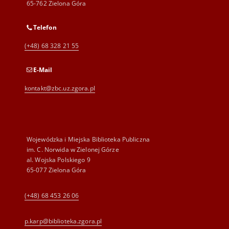
65-762 Zielona Góra
Telefon
(+48) 68 328 21 55
E-Mail
kontakt@zbc.uz.zgora.pl
Wojewódzka i Miejska Biblioteka Publiczna
im. C. Norwida w Zielonej Górze
al. Wojska Polskiego 9
65-077 Zielona Góra
(+48) 68 453 26 06
p.karp@biblioteka.zgora.pl