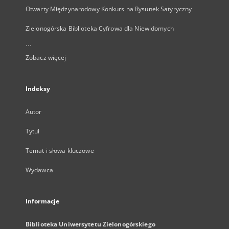
Otwarty Międzynarodowy Konkurs na Rysunek Satyryczny
Zielonogórska Biblioteka Cyfrowa dla Niewidomych
...
Zobacz więcej
Indeksy
Autor
Tytuł
Temat i słowa kluczowe
Wydawca
Informacje
Biblioteka Uniwersytetu Zielonogórskiego