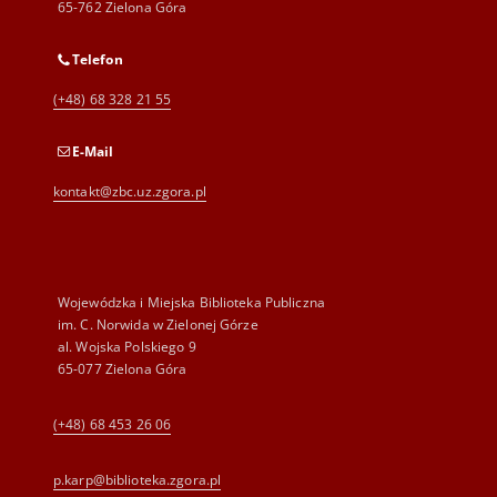
65-762 Zielona Góra
Telefon
(+48) 68 328 21 55
E-Mail
kontakt@zbc.uz.zgora.pl
Wojewódzka i Miejska Biblioteka Publiczna
im. C. Norwida w Zielonej Górze
al. Wojska Polskiego 9
65-077 Zielona Góra
(+48) 68 453 26 06
p.karp@biblioteka.zgora.pl