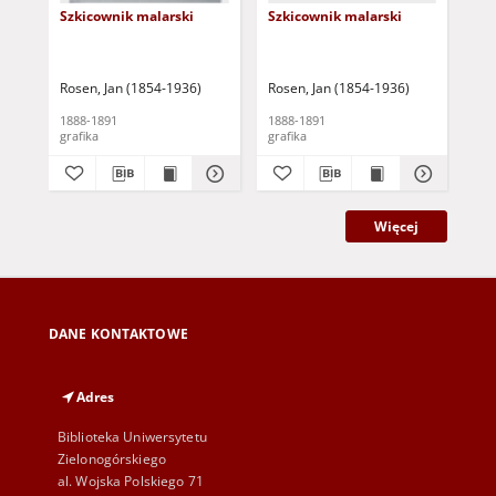
Szkicownik malarski
Szkicownik malarski
Sz
Rosen, Jan (1854-1936)
Rosen, Jan (1854-1936)
Ros
1888-1891
1888-1891
188
grafika
grafika
gra
Więcej
DANE KONTAKTOWE
Adres
Biblioteka Uniwersytetu
Zielonogórskiego
al. Wojska Polskiego 71