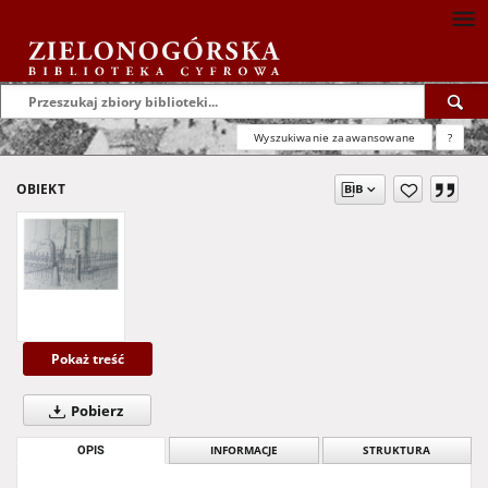
Wyszukiwanie zaawansowane
?
OBIEKT
Pokaż treść
Pobierz
OPIS
INFORMACJE
STRUKTURA