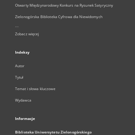
Otwarty Międzynarodowy Konkurs na Rysunek Satyryczny
Zielonogórska Biblioteka Cyfrowa dla Niewidomych
...
Zobacz więcej
Indeksy
Autor
Tytuł
Temat i słowa kluczowe
Wydawca
Informacje
Biblioteka Uniwersytetu Zielonogórskiego