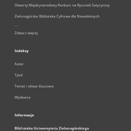
Otwarty Międzynarodowy Konkurs na Rysunek Satyryczny
Zielonogórska Biblioteka Cyfrowa dla Niewidomych
...
Zobacz więcej
Indeksy
Autor
Tytuł
Temat i słowa kluczowe
Wydawca
Informacje
Biblioteka Uniwersytetu Zielonogórskiego