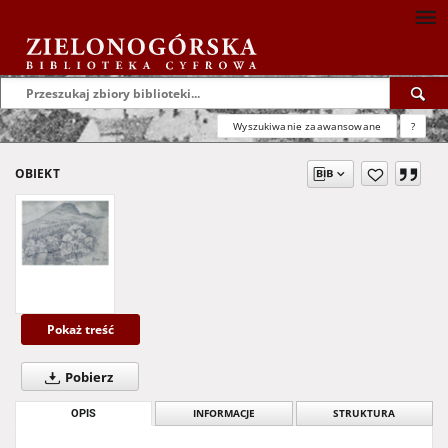
Wyszukiwanie zaawansowane
?
OBIEKT
Pokaż treść
Pobierz
OPIS
INFORMACJE
STRUKTURA