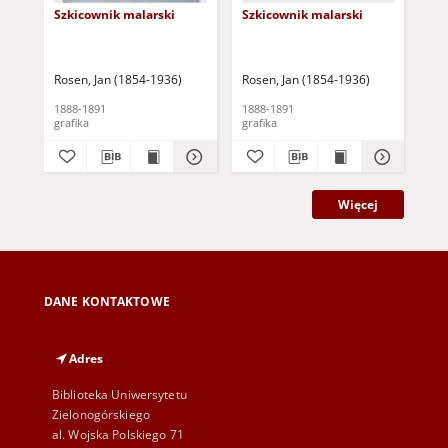
Szkicownik malarski
Szkicownik malarski
Sz
Rosen, Jan (1854-1936)
Rosen, Jan (1854-1936)
Ros
1888-1891
1888-1891
188
grafika
grafika
gra
Więcej
DANE KONTAKTOWE
Adres
Biblioteka Uniwersytetu
Zielonogórskiego
al. Wojska Polskiego 71