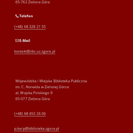
65-762 Zielona Góra
Telefon
(+48) 68 328 21 55
E-Mail
kontakt@zbc.uz.zgora.pl
Wojewódzka i Miejska Biblioteka Publiczna
im. C. Norwida w Zielonej Górze
al. Wojska Polskiego 9
65-077 Zielona Góra
(+48) 68 453 26 06
p.karp@biblioteka.zgora.pl