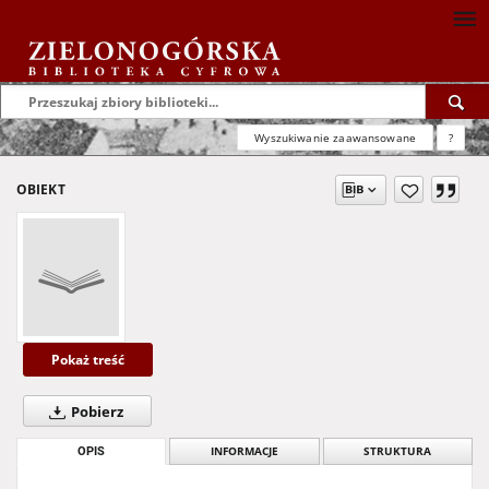
Wyszukiwanie zaawansowane
?
OBIEKT
Pokaż treść
Pobierz
OPIS
INFORMACJE
STRUKTURA