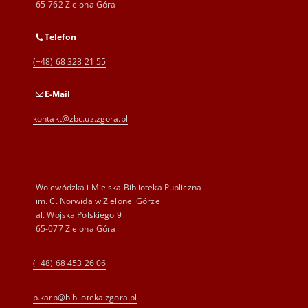
65-762 Zielona Góra
Telefon
(+48) 68 328 21 55
E-Mail
kontakt@zbc.uz.zgora.pl
Wojewódzka i Miejska Biblioteka Publiczna
im. C. Norwida w Zielonej Górze
al. Wojska Polskiego 9
65-077 Zielona Góra
(+48) 68 453 26 06
p.karp@biblioteka.zgora.pl