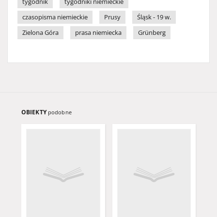
tygodnik
tygodniki niemieckie
czasopisma niemieckie
Prusy
Śląsk - 19 w.
Zielona Góra
prasa niemiecka
Grünberg
OBIEKTY
podobne