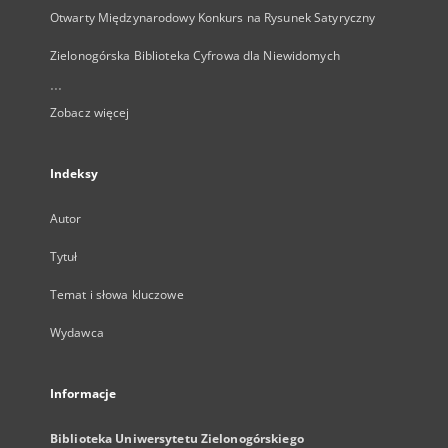
Otwarty Międzynarodowy Konkurs na Rysunek Satyryczny
Zielonogórska Biblioteka Cyfrowa dla Niewidomych
...
Zobacz więcej
Indeksy
Autor
Tytuł
Temat i słowa kluczowe
Wydawca
Informacje
Biblioteka Uniwersytetu Zielonogórskiego