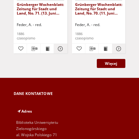
Grünberger Wochenblatt:
Grünberger Wochenblatt:
Gr
Zeitung für Stadt und
Zeitung für Stadt und
Zei
Land, No. 71. (13. Juni
Land, No. 70. (11. Juni
Lan
1886)
1886)
18
Feder, A. - red.
Feder, A. - red.
Fed
1886
1886
188
czasopismo
czasopismo
cza
Więcej
DANE KONTAKTOWE
Adres
Biblioteka Uniwersytetu
Zielonogórskiego
al. Wojska Polskiego 71