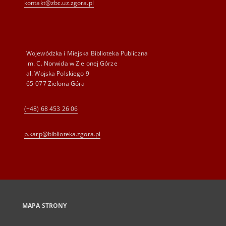
kontakt@zbc.uz.zgora.pl
Wojewódzka i Miejska Biblioteka Publiczna
im. C. Norwida w Zielonej Górze
al. Wojska Polskiego 9
65-077 Zielona Góra
(+48) 68 453 26 06
p.karp@biblioteka.zgora.pl
MAPA STRONY