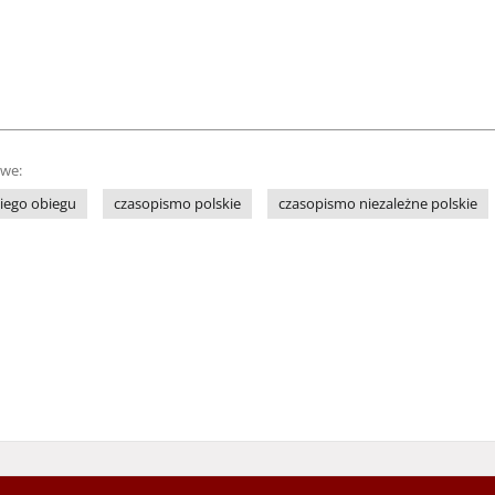
owe:
iego obiegu
czasopismo polskie
czasopismo niezależne polskie