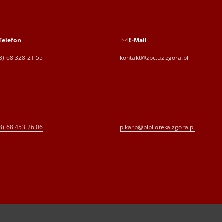
Telefon
E-Mail
8) 68 328 21 55
kontakt@zbc.uz.zgora.pl
8) 68 453 26 06
p.karp@biblioteka.zgora.pl