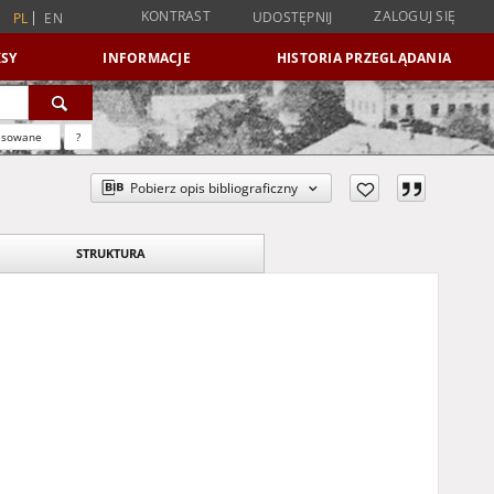
KONTRAST
ZALOGUJ SIĘ
UDOSTĘPNIJ
PL
EN
SY
INFORMACJE
HISTORIA PRZEGLĄDANIA
nsowane
?
Pobierz opis bibliograficzny
STRUKTURA