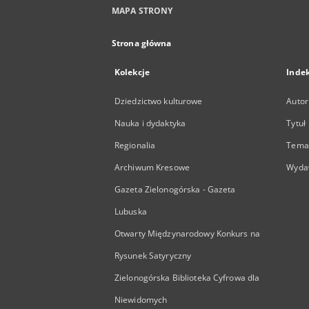
MAPA STRONY
Strona główna
Kolekcje
Inde
Dziedzictwo kulturowe
Autor
Nauka i dydaktyka
Tytuł
Regionalia
Temat
Archiwum Kresowe
Wyda
Gazeta Zielonogórska - Gazeta
Lubuska
Otwarty Międzynarodowy Konkurs na
Rysunek Satyryczny
Zielonogórska Biblioteka Cyfrowa dla
Niewidomych