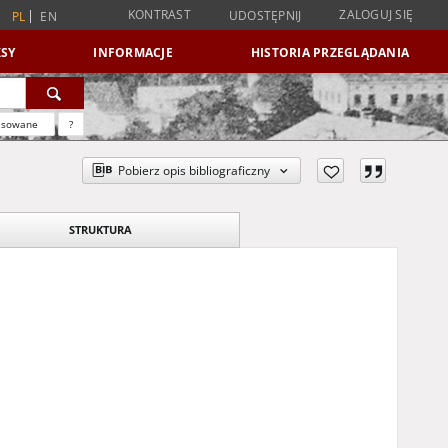
KONTRAST
ZALOGUJ SIĘ
UDOSTĘPNIJ
PL
EN
SY
INFORMACJE
HISTORIA PRZEGLĄDANIA
nsowane
?
Pobierz opis bibliograficzny
STRUKTURA