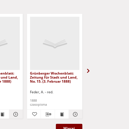
enblatt:
Grünberger Wochenblatt:
Grünberger Wochenbla
t und Land,
Zeitung für Stadt und Land,
Zeitung für Stadt und 
r 1888)
No. 15. (3. Februar 1888)
No. 14. (1. Februar 1888
Feder, A. - red.
Feder, A. - red.
1888
1888
czasopisma
czasopisma
Więcej