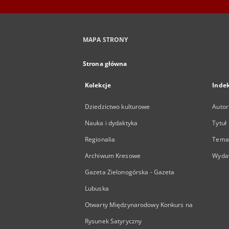
MAPA STRONY
Strona główna
Kolekcje
Inde
Dziedzictwo kulturowe
Autor
Nauka i dydaktyka
Tytuł
Regionalia
Temat
Archiwum Kresowe
Wyda
Gazeta Zielonogórska - Gazeta
Lubuska
Otwarty Międzynarodowy Konkurs na
Rysunek Satyryczny