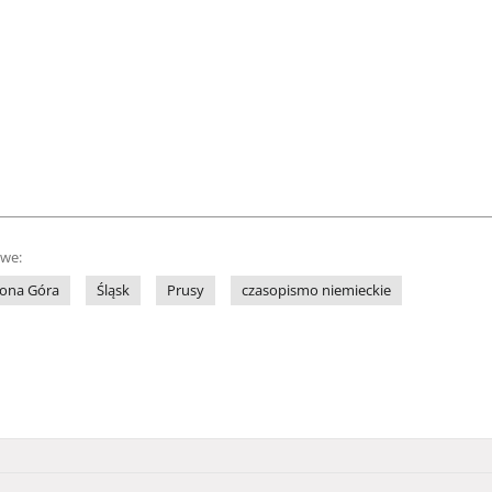
owe:
lona Góra
Śląsk
Prusy
czasopismo niemieckie