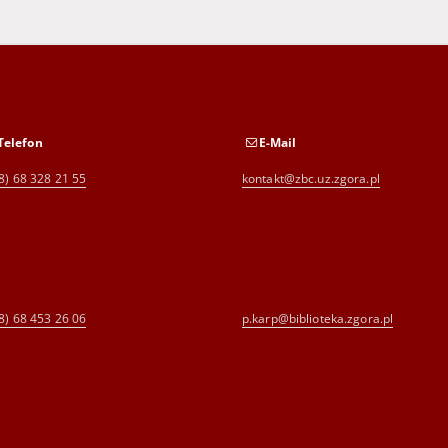
Telefon
E-Mail
8) 68 328 21 55
kontakt@zbc.uz.zgora.pl
8) 68 453 26 06
p.karp@biblioteka.zgora.pl