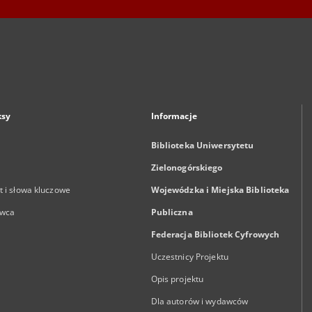
ksy
Informacje
Biblioteka Uniwersytetu
Zielonogórskiego
 i słowa kluczowe
Wojewódzka i Miejska Biblioteka
wca
Publiczna
Federacja Bibliotek Cyfrowych
Uczestnicy Projektu
Opis projektu
Dla autorów i wydawców