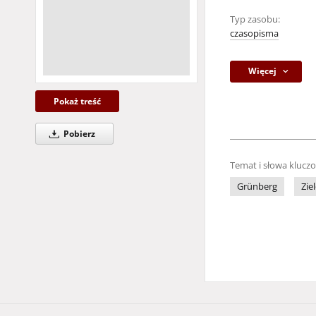
Typ zasobu:
czasopisma
Więcej
Pokaż treść
Pobierz
Temat i słowa klucz
Grünberg
Zie