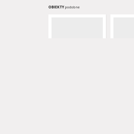
OBIEKTY
podobne
Grünberger Wochenblatt:
Grünberger
Zeitung für Stadt und Land,
Zeitung für
No. 19. (12. Februar 1888)
No. 18. (10.
Feder, A. - red.
Feder, A. - r
1888
1888
czasopisma
czasopisma