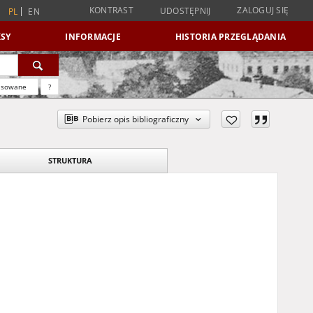
KONTRAST
ZALOGUJ SIĘ
UDOSTĘPNIJ
PL
EN
SY
INFORMACJE
HISTORIA PRZEGLĄDANIA
nsowane
?
Pobierz opis bibliograficzny
STRUKTURA