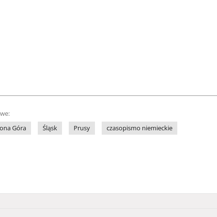
owe:
lona Góra
Śląsk
Prusy
czasopismo niemieckie