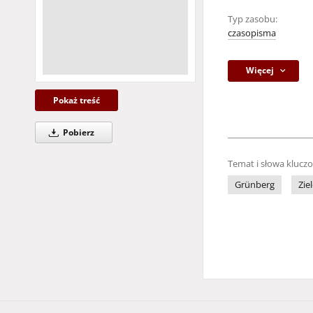
Typ zasobu:
czasopisma
Więcej
Pokaż treść
Pobierz
Temat i słowa klucz
Grünberg
Zie