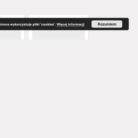
Rozumiem
strona wykorzystuje pliki 'cookies'.
Więcej informacji
enblatt:
Grünberger Wochenblatt:
Grünberger Wochenbla
t und Land,
Zeitung für Stadt und Land,
Zeitung für Stadt und 
r 1888)
No. 15. (3. Februar 1888)
No. 14. (1. Februar 1888
Feder, A. - red.
Feder, A. - red.
1888
1888
czasopisma
czasopisma
Więcej