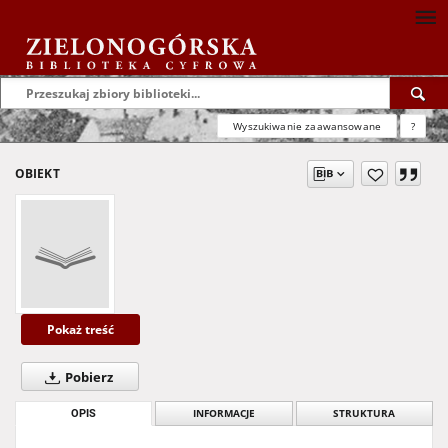
Wyszukiwanie zaawansowane
?
OBIEKT
Pokaż treść
Pobierz
OPIS
INFORMACJE
STRUKTURA