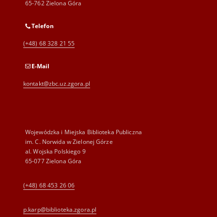
65-762 Zielona Góra
Telefon
(+48) 68 328 21 55
E-Mail
kontakt@zbc.uz.zgora.pl
Wojewódzka i Miejska Biblioteka Publiczna
im. C. Norwida w Zielonej Górze
al. Wojska Polskiego 9
65-077 Zielona Góra
(+48) 68 453 26 06
p.karp@biblioteka.zgora.pl