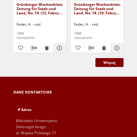
Grünberger Wochenblatt:
Grünberger Wochenblatt:
Gr
Zeitung für Stadt und
Zeitung für Stadt und
Zei
Land, No. 19. (12. Februar
Land, No. 18. (10. Februar
Lan
1888)
1888)
18
Feder, A. - red.
Feder, A. - red.
Fed
1888
1888
188
czasopisma
czasopisma
cza
Więcej
DANE KONTAKTOWE
Adres
Biblioteka Uniwersytetu
Zielonogórskiego
al. Wojska Polskiego 71