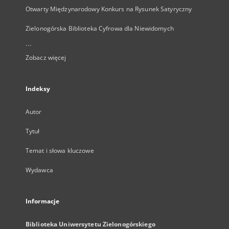
Otwarty Międzynarodowy Konkurs na Rysunek Satyryczny
Zielonogórska Biblioteka Cyfrowa dla Niewidomych
...
Zobacz więcej
Indeksy
Autor
Tytuł
Temat i słowa kluczowe
Wydawca
Informacje
Biblioteka Uniwersytetu Zielonogórskiego