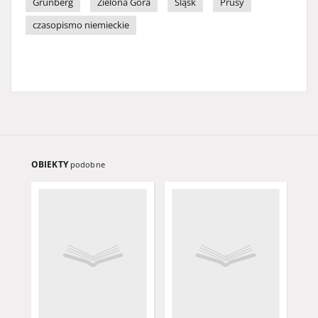
Grünberg
Zielona Góra
Śląsk
Prusy
czasopismo niemieckie
OBIEKTY
podobne