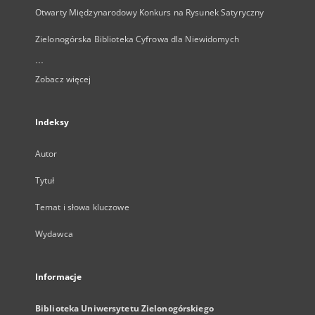
Otwarty Międzynarodowy Konkurs na Rysunek Satyryczny
Zielonogórska Biblioteka Cyfrowa dla Niewidomych
...
Zobacz więcej
Indeksy
Autor
Tytuł
Temat i słowa kluczowe
Wydawca
Informacje
Biblioteka Uniwersytetu Zielonogórskiego