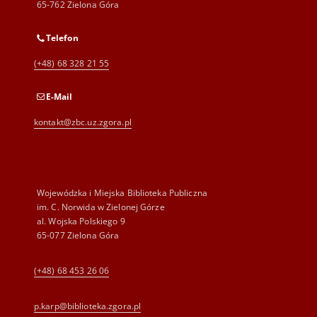
65-762 Zielona Góra
Telefon
(+48) 68 328 21 55
E-Mail
kontakt@zbc.uz.zgora.pl
Wojewódzka i Miejska Biblioteka Publiczna
im. C. Norwida w Zielonej Górze
al. Wojska Polskiego 9
65-077 Zielona Góra
(+48) 68 453 26 06
p.karp@biblioteka.zgora.pl