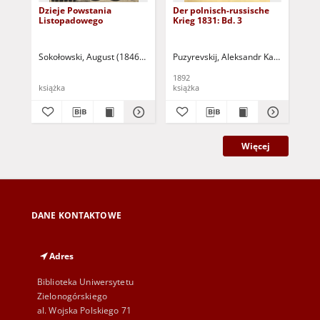
Dzieje Powstania
Der polnisch-russische
Der
Listopadowego
Krieg 1831: Bd. 3
Kri
Sokołowski, August (1846-1921)
Puzyrevskij, Aleksandr Kazimirovič (
Puz
1892
189
książka
książka
ksi
Więcej
DANE KONTAKTOWE
Adres
Biblioteka Uniwersytetu
Zielonogórskiego
al. Wojska Polskiego 71