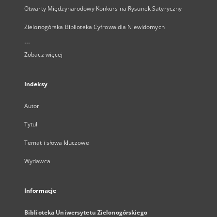
Otwarty Międzynarodowy Konkurs na Rysunek Satyryczny
Zielonogórska Biblioteka Cyfrowa dla Niewidomych
...
Zobacz więcej
Indeksy
Autor
Tytuł
Temat i słowa kluczowe
Wydawca
Informacje
Biblioteka Uniwersytetu Zielonogórskiego