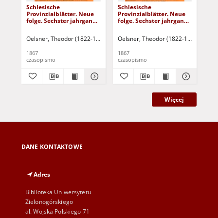
Schlesische
Schlesische
Sch
Provinzialblätter. Neue
Provinzialblätter. Neue
Pro
folge. Sechster jahrgang.
folge. Sechster jahrgang.
fol
Mai.
Juni. Mit holzschnitten.
Juli
Oelsner, Theodor (1822-1875) - red.
Oelsner, Theodor (1822-1875) - red.
Oel
1867
1867
186
czasopismo
czasopismo
cza
Więcej
DANE KONTAKTOWE
Adres
Biblioteka Uniwersytetu
Zielonogórskiego
al. Wojska Polskiego 71