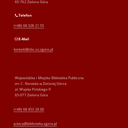
65-762 Zielona Góra
Telefon
(+48) 68 328 21 55
E-Mail
kontakt@zbc.uz.zgora.pl
Wojewódzka i Miejska Biblioteka Publiczna
im. C. Norwida w Zielonej Górze
al. Wojska Polskiego 9
65-077 Zielona Góra
(+48) 68 453 26 06
p.karp@biblioteka.zgora.pl