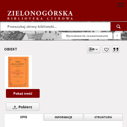
Wyszukiwanie zaawansowane
?
OBIEKT
Pokaż treść
Pobierz
OPIS
INFORMACJE
STRUKTURA