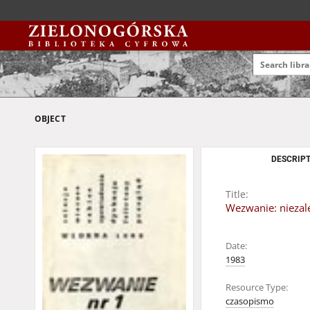
OBJECT
DESCRIPT
Title:
Wezwanie: niezale
Date:
1983
Resource Type:
czasopismo