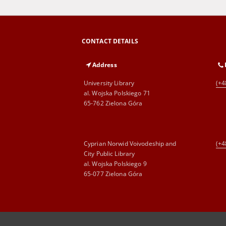
CONTACT DETAILS
Address
University Library
(+4
al. Wojska Polskiego 71
65-762 Zielona Góra
Cyprian Norwid Voivodeship and
(+4
City Public Library
al. Wojska Polskiego 9
65-077 Zielona Góra