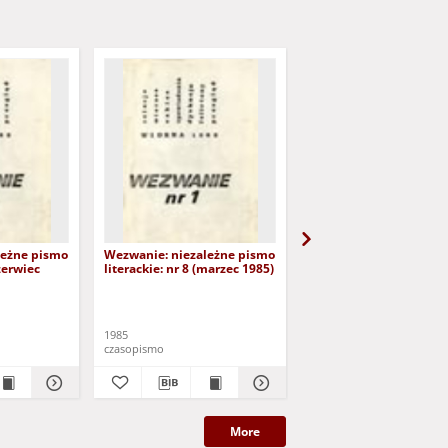
leżne pismo
Wezwanie: niezależne pismo
Wezwanie: niezależne
czerwiec
literackie: nr 8 (marzec 1985)
literackie: nr 9 (czerwi
1985)
1985
1985
czasopismo
czasopismo
More