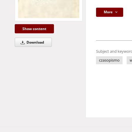
More
Show content
Download
Subject and keyword
czasopismo
w