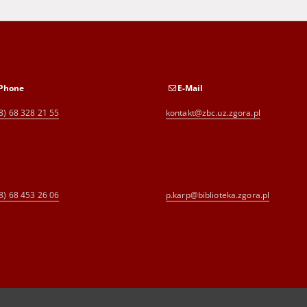
Phone
E-Mail
8) 68 328 21 55
kontakt@zbc.uz.zgora.pl
8) 68 453 26 06
p.karp@biblioteka.zgora.pl