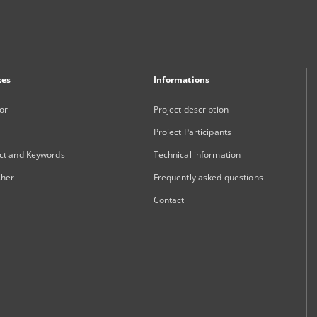
xes
Informations
or
Project description
Project Participants
ct and Keywords
Technical information
sher
Frequently asked questions
Contact