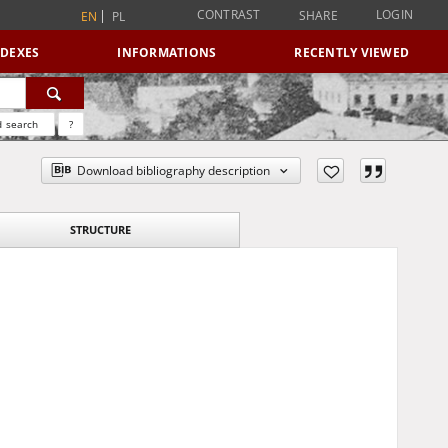
CONTRAST
LOGIN
SHARE
EN
PL
NDEXES
INFORMATIONS
RECENTLY VIEWED
 search
?
Download bibliography description
STRUCTURE