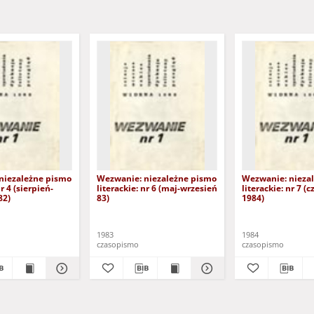
niezależne pismo
Wezwanie: niezależne pismo
Wezwanie: nieza
nr 4 (sierpień-
literackie: nr 6 (maj-wrzesień
literackie: nr 7 (
82)
83)
1984)
1983
1984
czasopismo
czasopismo