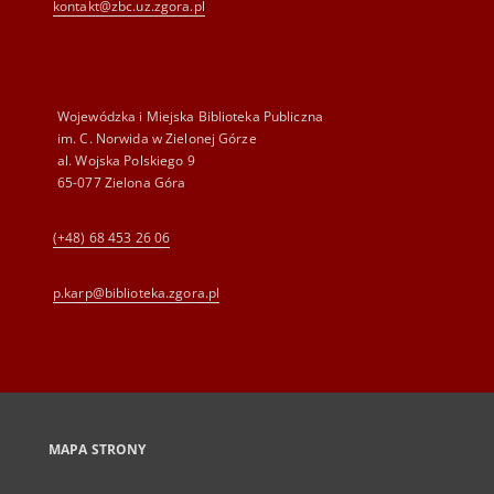
kontakt@zbc.uz.zgora.pl
Wojewódzka i Miejska Biblioteka Publiczna
im. C. Norwida w Zielonej Górze
al. Wojska Polskiego 9
65-077 Zielona Góra
(+48) 68 453 26 06
p.karp@biblioteka.zgora.pl
MAPA STRONY