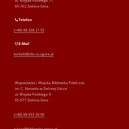
al. Wojska Polskiego 71
65-762 Zielona Góra
Telefon
(+48) 68 328 21 55
E-Mail
kontakt@zbc.uz.zgora.pl
Wojewódzka i Miejska Biblioteka Publiczna
im. C. Norwida w Zielonej Górze
al. Wojska Polskiego 9
65-077 Zielona Góra
(+48) 68 453 26 06
p.karp@biblioteka.zgora.pl