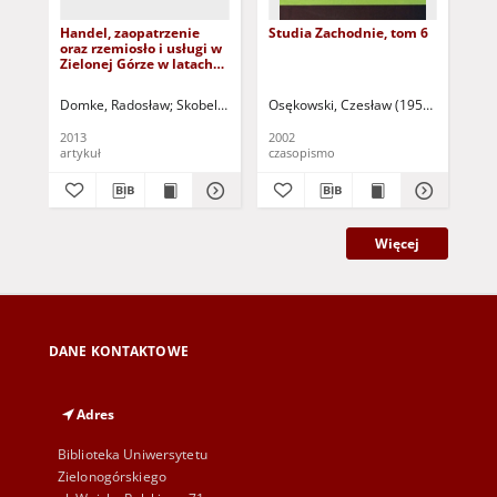
Handel, zaopatrzenie
Studia Zachodnie, tom 6
Stu
oraz rzemiosło i usługi w
Zielonej Górze w latach
80. XX wieku = Trade,
supplies, crafts and
Domke, Radosław
Skobelski, Robert (1968- ) - red.
Osękowski, Czesław (1952- ) - red.
Str
M
services in Zielona Góra
in the 1980s
2013
2002
200
artykuł
czasopismo
cza
Więcej
DANE KONTAKTOWE
Adres
Biblioteka Uniwersytetu
Zielonogórskiego