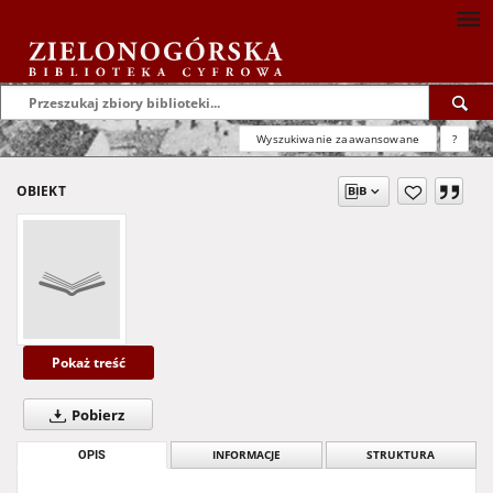
Wyszukiwanie zaawansowane
?
OBIEKT
Pokaż treść
Pobierz
OPIS
INFORMACJE
STRUKTURA