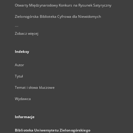
Otwarty Międzynarodowy Konkurs na Rysunek Satyryczny
Zielonogórska Biblioteka Cyfrowa dla Niewidomych
...
Zobacz więcej
Indeksy
Autor
Tytuł
Temat i słowa kluczowe
Wydawca
Informacje
Biblioteka Uniwersytetu Zielonogórskiego