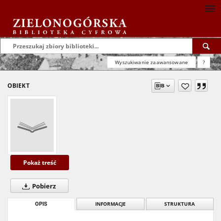
Wyszukiwanie zaawansowane
?
OBIEKT
Pokaż treść
Pobierz
OPIS
INFORMACJE
STRUKTURA