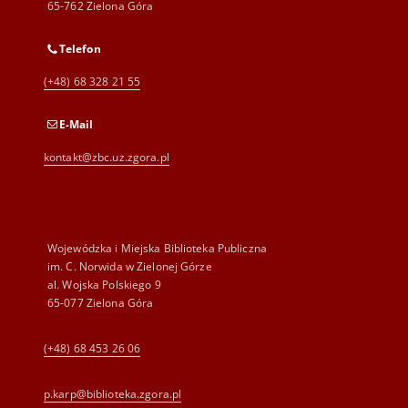
65-762 Zielona Góra
Telefon
(+48) 68 328 21 55
E-Mail
kontakt@zbc.uz.zgora.pl
Wojewódzka i Miejska Biblioteka Publiczna
im. C. Norwida w Zielonej Górze
al. Wojska Polskiego 9
65-077 Zielona Góra
(+48) 68 453 26 06
p.karp@biblioteka.zgora.pl