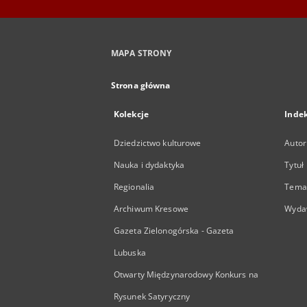
MAPA STRONY
Strona główna
Kolekcje
Inde
Dziedzictwo kulturowe
Autor
Nauka i dydaktyka
Tytuł
Regionalia
Temat
Archiwum Kresowe
Wyda
Gazeta Zielonogórska - Gazeta
Lubuska
Otwarty Międzynarodowy Konkurs na
Rysunek Satyryczny