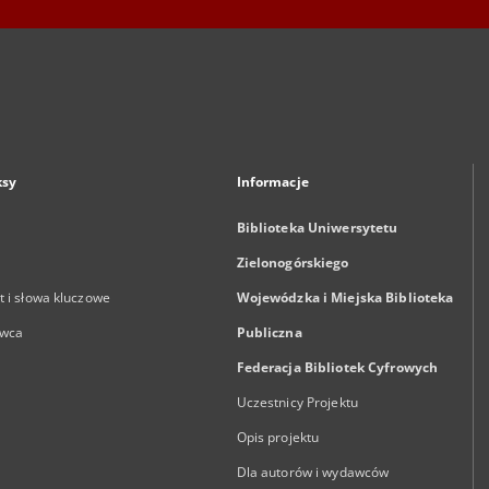
ksy
Informacje
Biblioteka Uniwersytetu
Zielonogórskiego
 i słowa kluczowe
Wojewódzka i Miejska Biblioteka
wca
Publiczna
Federacja Bibliotek Cyfrowych
Uczestnicy Projektu
Opis projektu
Dla autorów i wydawców