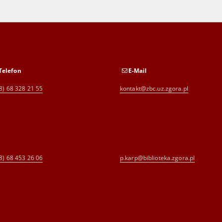
Telefon
E-Mail
8) 68 328 21 55
kontakt@zbc.uz.zgora.pl
8) 68 453 26 06
p.karp@biblioteka.zgora.pl