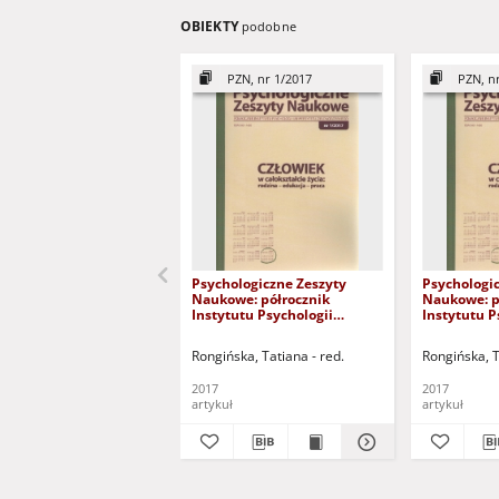
OBIEKTY
podobne
PZN, nr 1/2017
PZN, n
Psychologiczne Zeszyty
Psychologi
Naukowe: półrocznik
Naukowe: p
Instytutu Psychologii
Instytutu P
Uniwersytetu
Uniwersyte
Zielonogórskiego, nr 1/2017 -
Zielonogórs
Rongińska, Tatiana - red.
Rongińska, T
spis treści
spis treści
2017
2017
artykuł
artykuł