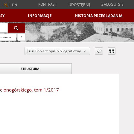
KONTRAST
ZALOGUJ SIĘ
UDOSTĘPNIJ
PL
EN
SY
INFORMACJE
HISTORIA PRZEGLĄDANIA
nsowane
?
Pobierz opis bibliograficzny
STRUKTURA
Zielonogórskiego, tom 1/2017