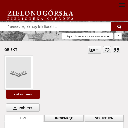
Wyszukiwanie zaawansowane
?
OBIEKT
Pokaż treść
Pobierz
OPIS
INFORMACJE
STRUKTURA