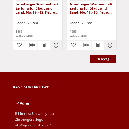
Grünberger Wochenblatt:
Grünberger Wochenblatt:
Gr
Zeitung für Stadt und
Zeitung für Stadt und
Zei
Land, No. 19. (12. Februar
Land, No. 18. (10. Februar
Lan
1888)
1888)
18
Feder, A. - red.
Feder, A. - red.
Fed
1888
1888
188
czasopisma
czasopisma
cza
Więcej
DANE KONTAKTOWE
Adres
Biblioteka Uniwersytetu
Zielonogórskiego
al. Wojska Polskiego 71