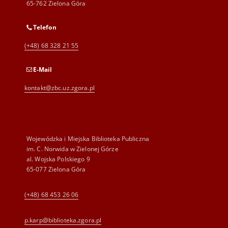
65-762 Zielona Góra
Telefon
(+48) 68 328 21 55
E-Mail
kontakt@zbc.uz.zgora.pl
Wojewódzka i Miejska Biblioteka Publiczna
im. C. Norwida w Zielonej Górze
al. Wojska Polskiego 9
65-077 Zielona Góra
(+48) 68 453 26 06
p.karp@biblioteka.zgora.pl