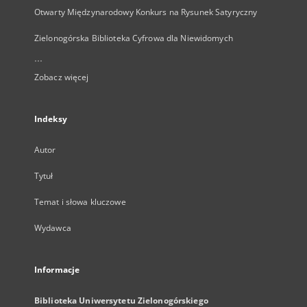
Otwarty Międzynarodowy Konkurs na Rysunek Satyryczny
Zielonogórska Biblioteka Cyfrowa dla Niewidomych
...
Zobacz więcej
Indeksy
Autor
Tytuł
Temat i słowa kluczowe
Wydawca
Informacje
Biblioteka Uniwersytetu Zielonogórskiego