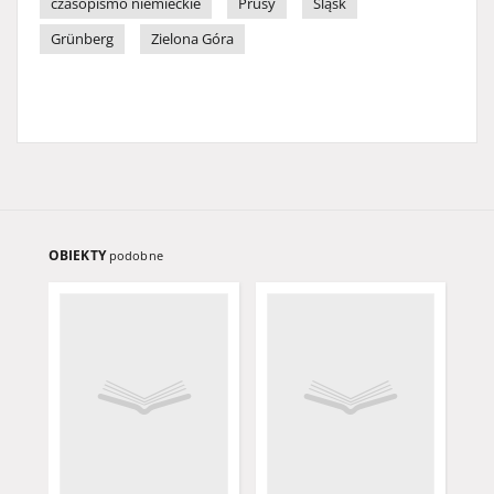
czasopismo niemieckie
Prusy
Śląsk
Grünberg
Zielona Góra
OBIEKTY
podobne