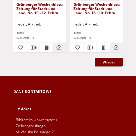
Grünberger Wochenblatt:
Grünberger Wochenblatt:
Gr
Zeitung für Stadt und
Zeitung für Stadt und
Zei
Land, No. 19. (12. Februar
Land, No. 18. (10. Februar
Lan
1888)
1888)
18
Feder, A. - red.
Feder, A. - red.
Fed
1888
1888
188
czasopisma
czasopisma
cza
Więcej
DANE KONTAKTOWE
Adres
Biblioteka Uniwersytetu
Zielonogórskiego
al. Wojska Polskiego 71