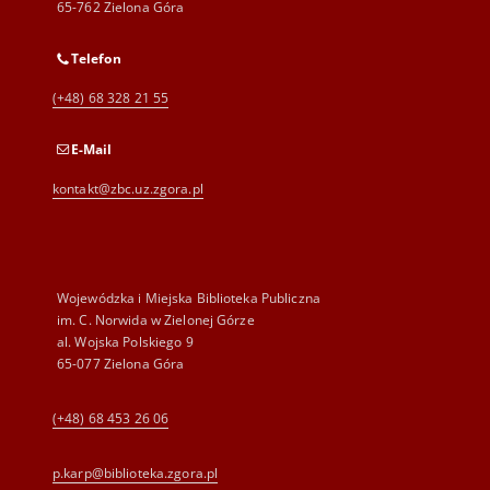
65-762 Zielona Góra
Telefon
(+48) 68 328 21 55
E-Mail
kontakt@zbc.uz.zgora.pl
Wojewódzka i Miejska Biblioteka Publiczna
im. C. Norwida w Zielonej Górze
al. Wojska Polskiego 9
65-077 Zielona Góra
(+48) 68 453 26 06
p.karp@biblioteka.zgora.pl