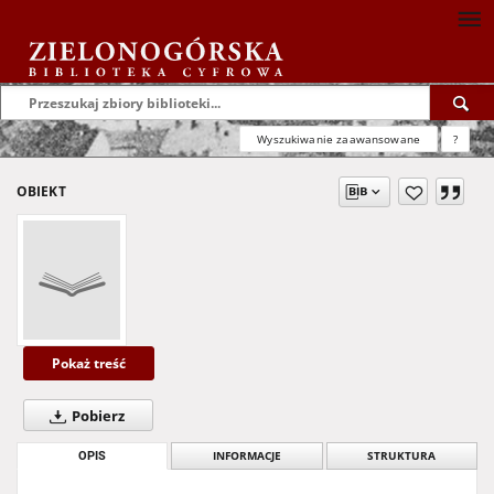
Wyszukiwanie zaawansowane
?
OBIEKT
Pokaż treść
Pobierz
OPIS
INFORMACJE
STRUKTURA