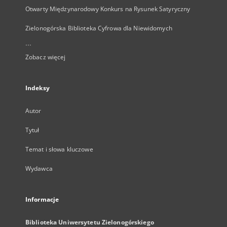
Otwarty Międzynarodowy Konkurs na Rysunek Satyryczny
Zielonogórska Biblioteka Cyfrowa dla Niewidomych
...
Zobacz więcej
Indeksy
Autor
Tytuł
Temat i słowa kluczowe
Wydawca
Informacje
Biblioteka Uniwersytetu Zielonogórskiego