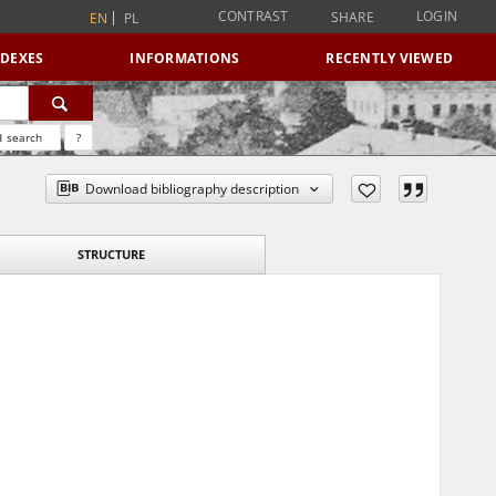
CONTRAST
LOGIN
SHARE
EN
PL
NDEXES
INFORMATIONS
RECENTLY VIEWED
 search
?
Download bibliography description
STRUCTURE