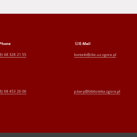
Phone
E-Mail
8) 68 328 21 55
kontakt@zbc.uz.zgora.pl
8) 68 453 26 06
p.karp@biblioteka.zgora.pl