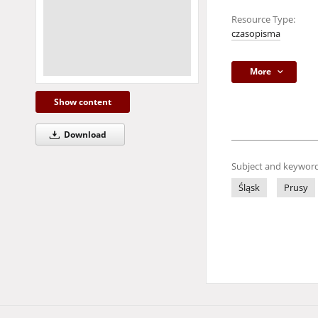
Resource Type:
czasopisma
More
Show content
Download
Subject and keyword
Śląsk
Prusy