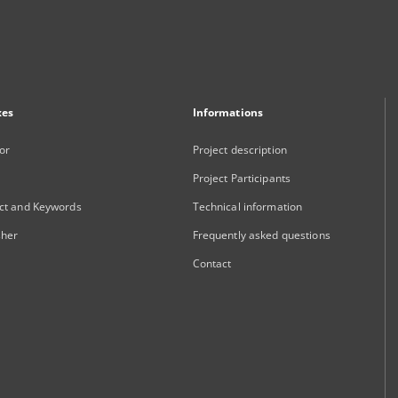
xes
Informations
or
Project description
Project Participants
ct and Keywords
Technical information
sher
Frequently asked questions
Contact