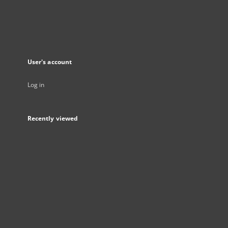
User's account
Log in
Recently viewed