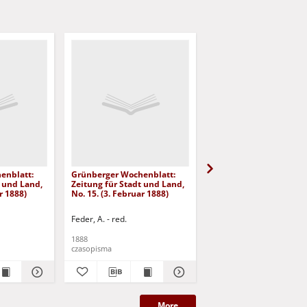
enblatt:
Grünberger Wochenblatt:
Grünberger Wochenbla
t und Land,
Zeitung für Stadt und Land,
Zeitung für Stadt und 
r 1888)
No. 15. (3. Februar 1888)
No. 14. (1. Februar 1888
Feder, A. - red.
Feder, A. - red.
1888
1888
czasopisma
czasopisma
More