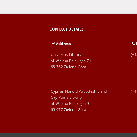
CONTACT DETAILS
Address
University Library
(+4
al. Wojska Polskiego 71
65-762 Zielona Góra
Cyprian Norwid Voivodeship and
(+4
City Public Library
al. Wojska Polskiego 9
65-077 Zielona Góra