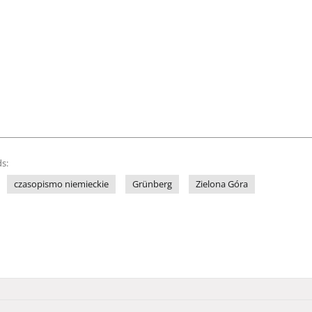
s:
czasopismo niemieckie
Grünberg
Zielona Góra