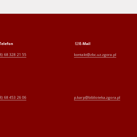
Telefon
E-Mail
8) 68 328 21 55
kontakt@zbc.uz.zgora.pl
8) 68 453 26 06
p.karp@biblioteka.zgora.pl