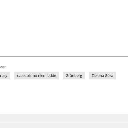
owe:
rusy
czasopismo niemieckie
Grünberg
Zielona Góra