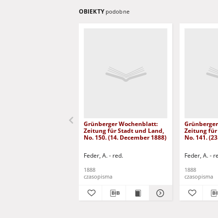
OBIEKTY
podobne
Grünberger Wochenblatt:
Grünberger
Zeitung für Stadt und Land,
Zeitung für
No. 150. (14. December 1888)
No. 141. (2
Feder, A. - red.
Feder, A. - r
1888
1888
czasopisma
czasopisma