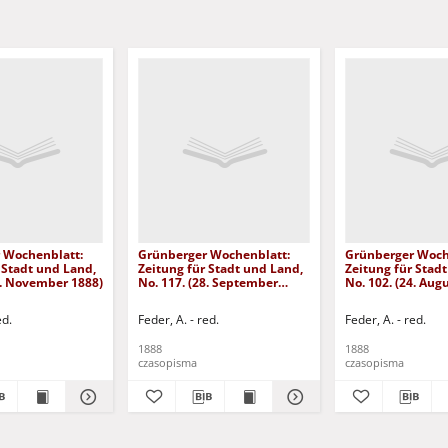
 Wochenblatt:
Grünberger Wochenblatt:
Grünberger Woch
 Stadt und Land,
Zeitung für Stadt und Land,
Zeitung für Stad
3. November 1888)
No. 117. (28. September
No. 102. (24. Aug
1888)
ed.
Feder, A. - red.
Feder, A. - red.
1888
1888
czasopisma
czasopisma