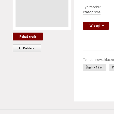
Typ zasobu:
czasopisma
Więcej
Pokaż treść
Pobierz
Temat i słowa klucz
Śląsk - 19 w.
P