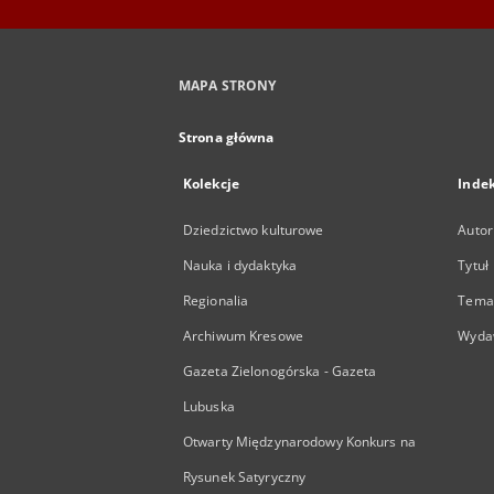
MAPA STRONY
Strona główna
Kolekcje
Inde
Dziedzictwo kulturowe
Autor
Nauka i dydaktyka
Tytuł
Regionalia
Temat
Archiwum Kresowe
Wyda
Gazeta Zielonogórska - Gazeta
Lubuska
Otwarty Międzynarodowy Konkurs na
Rysunek Satyryczny