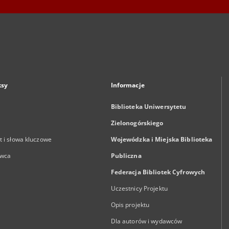
ksy
Informacje
Biblioteka Uniwersytetu
Zielonogórskiego
 i słowa kluczowe
Wojewódzka i Miejska Biblioteka
wca
Publiczna
Federacja Bibliotek Cyfrowych
Uczestnicy Projektu
Opis projektu
Dla autorów i wydawców