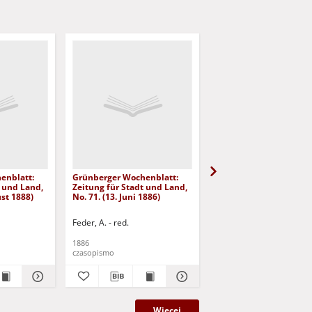
enblatt:
Grünberger Wochenblatt:
Grünberger Wochenbla
t und Land,
Zeitung für Stadt und Land,
Zeitung für Stadt und 
ust 1888)
No. 71. (13. Juni 1886)
No. 70. (11. Juni 1886)
Feder, A. - red.
Feder, A. - red.
1886
1886
czasopismo
czasopismo
Więcej