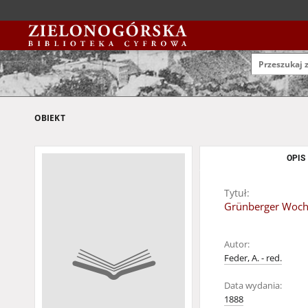
OBIEKT
OPIS
Tytuł:
Grünberger Wochen
Autor:
Feder, A. - red.
Data wydania:
1888