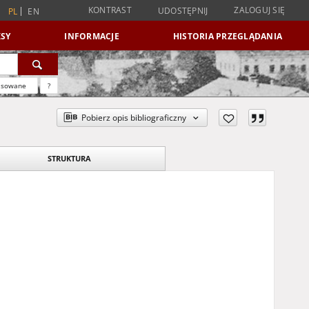
KONTRAST
ZALOGUJ SIĘ
UDOSTĘPNIJ
PL
EN
SY
INFORMACJE
HISTORIA PRZEGLĄDANIA
nsowane
?
Pobierz opis bibliograficzny
STRUKTURA