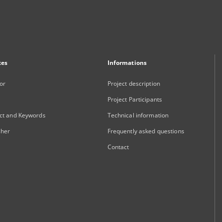
xes
Informations
or
Project description
Project Participants
ct and Keywords
Technical information
sher
Frequently asked questions
Contact