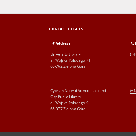
CONTACT DETAILS
Address
University Library
(+4
al. Wojska Polskiego 71
65-762 Zielona Góra
Cyprian Norwid Voivodeship and
(+4
City Public Library
al. Wojska Polskiego 9
65-077 Zielona Góra