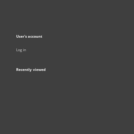
User's account
Log in
Recently viewed