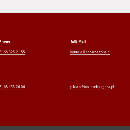
Phone
E-Mail
8) 68 328 21 55
kontakt@zbc.uz.zgora.pl
8) 68 453 26 06
p.karp@biblioteka.zgora.pl