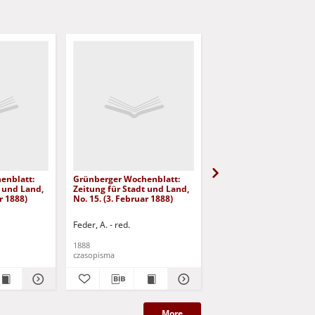
enblatt:
Grünberger Wochenblatt:
Grünberger Wochenbla
t und Land,
Zeitung für Stadt und Land,
Zeitung für Stadt und 
r 1888)
No. 15. (3. Februar 1888)
No. 14. (1. Februar 1888
Feder, A. - red.
Feder, A. - red.
1888
1888
czasopisma
czasopisma
More