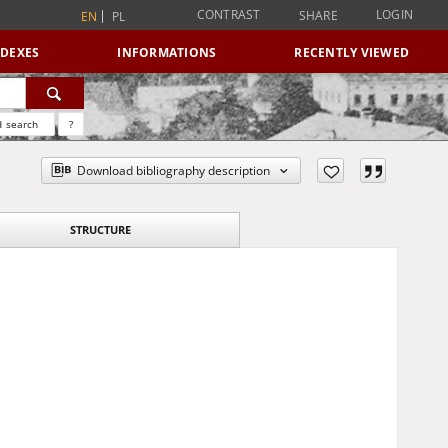
CONTRAST
LOGIN
SHARE
EN
PL
NDEXES
INFORMATIONS
RECENTLY VIEWED
 search
?
Download bibliography description
STRUCTURE