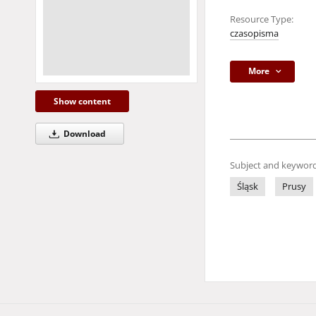
Resource Type:
czasopisma
More
Show content
Download
Subject and keyword
Śląsk
Prusy