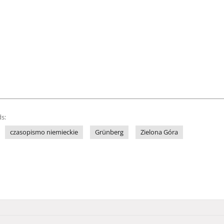
s:
czasopismo niemieckie
Grünberg
Zielona Góra