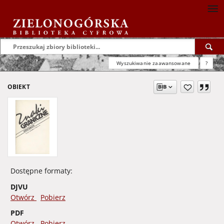
Wyszukiwanie zaawansowane
?
OBIEKT
Dostępne formaty:
DJVU
Otwórz
Pobierz
PDF
Otwórz
Pobierz