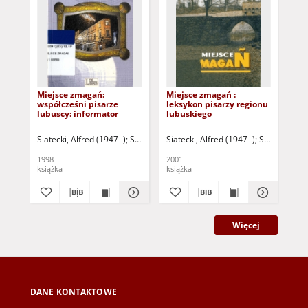
Miejsce zmagań:
Miejsce zmagań :
Po
współcześni pisarze
leksykon pisarzy regionu
lubuscy: informator
lubuskiego
Siatecki, Alfred (1947- )
Siatecki, Alfred - oprac.
Siatecki, Alfred (1947- )
Ankiewicz, Henryk
Siatecki, Alf
Sia
Chł
1998
2001
198
książka
książka
ksi
Więcej
DANE KONTAKTOWE