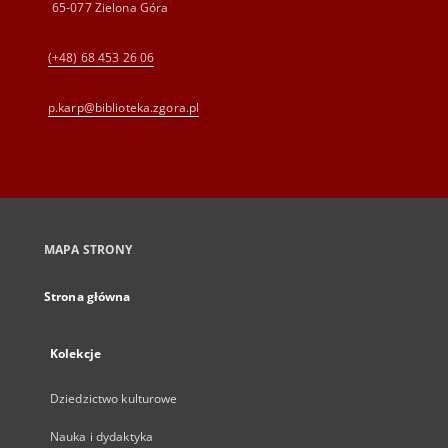
65-077 Zielona Góra
(+48) 68 453 26 06
p.karp@biblioteka.zgora.pl
MAPA STRONY
Strona główna
Kolekcje
Dziedzictwo kulturowe
Nauka i dydaktyka