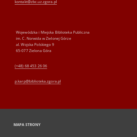
kontakt@zbc.uz.zgora.pl
Wojewódzka i Miejska Biblioteka Publiczna
im. C. Norwida w Zielonej Górze
al. Wojska Polskiego 9
65-077 Zielona Góra
(+48) 68 453 26 06
p.karp@biblioteka.zgora.pl
MAPA STRONY