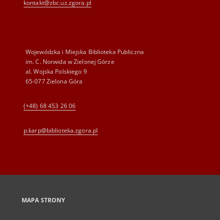
kontakt@zbc.uz.zgora.pl
Wojewódzka i Miejska Biblioteka Publiczna
im. C. Norwida w Zielonej Górze
al. Wojska Polskiego 9
65-077 Zielona Góra
(+48) 68 453 26 06
p.karp@biblioteka.zgora.pl
MAPA STRONY