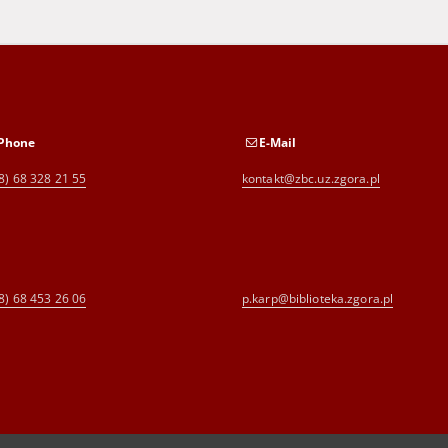
Phone
E-Mail
8) 68 328 21 55
kontakt@zbc.uz.zgora.pl
8) 68 453 26 06
p.karp@biblioteka.zgora.pl