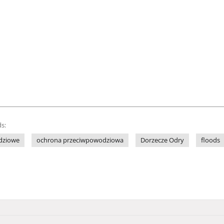
s:
dziowe
ochrona przeciwpowodziowa
Dorzecze Odry
floods