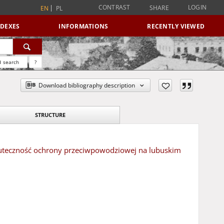
CONTRAST
LOGIN
SHARE
EN
PL
NDEXES
INFORMATIONS
RECENTLY VIEWED
 search
?
Download bibliography description
STRUCTURE
 Skuteczność ochrony przeciwpowodziowej na lubuskim