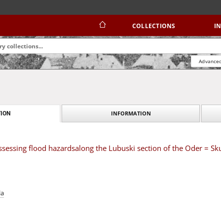
COLLECTIONS
I
Advanced
INFORMATION
ION
assessing flood hazardsalong the Lubuski section of the Oder =
la