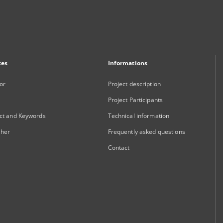
xes
Informations
or
Project description
Project Participants
ct and Keywords
Technical information
sher
Frequently asked questions
Contact