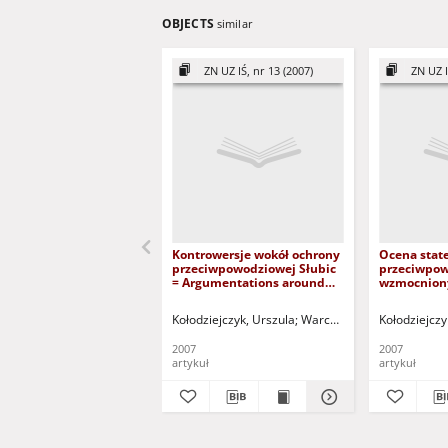
OBJECTS
similar
ZN UZ IŚ, nr 13 (2007)
ZN UZ I
Kontrowersje wokół ochrony
Ocena stat
przeciwpowodziowej Słubic
przeciwpo
= Argumentations around
wzmocnion
flood protection of Słubice
przegroda
city
hydroizola
Kołodziejczyk, Urszula
Warcholak, Piotr
Kołodziejczy
Greinert,
Assessment 
hydro-insul
2007
2007
on the stabi
artykuł
artykuł
banks