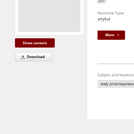
2007
Resource Type:
artykuł
More
Show content
Download
Subject and keyword
wały przeciwpowo