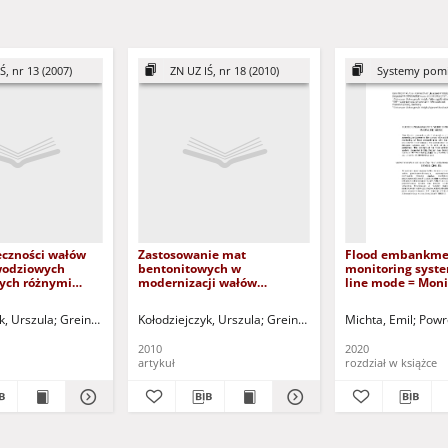
Ś, nr 13 (2007)
ZN UZ IŚ, nr 18 (2010)
Systemy pom
eczności wałów
Zastosowanie mat
Flood embankme
wodziowych
bentonitowych w
monitoring syste
ych różnymi
modernizacji wałów
line mode = Mon
mi
przeciwpowodziowych =
wałów
cyjnymi =
Application of bentonit mats
przeciwpowodzi
k, Urszula
 Andrzej - red.
Greinert, Andrzej - red.
Kołodziejczyk, Urszula - red.
Kołodziejczyk, Urszula
Kołodziejczyk, Urszula - red.
Greinert, Andrzej - red.
Michta, Emil
Kołodzie
Powro
of the impact of
in flood banks
trybie on-line
ating materials
modernization
2010
2020
lity of the flood
artykuł
rozdział w książce