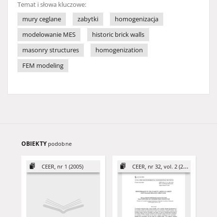
Temat i słowa kluczowe:
mury ceglane
zabytki
homogenizacja
modelowanie MES
historic brick walls
masonry structures
homogenization
FEM modeling
OBIEKTY
podobne
CEER, nr 1 (2005)
CEER, nr 32, vol. 2 (2022)