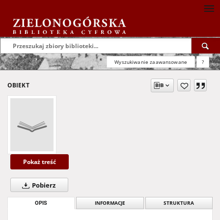
Wyszukiwanie zaawansowane
?
OBIEKT
Pokaż treść
Pobierz
OPIS
INFORMACJE
STRUKTURA