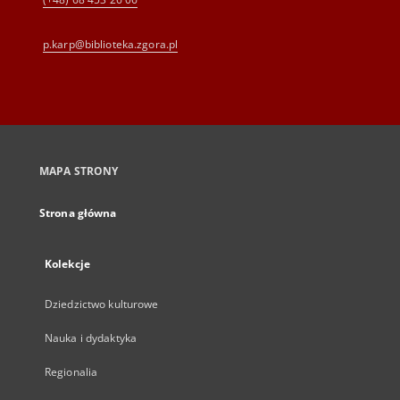
p.karp@biblioteka.zgora.pl
MAPA STRONY
Strona główna
Kolekcje
Dziedzictwo kulturowe
Nauka i dydaktyka
Regionalia