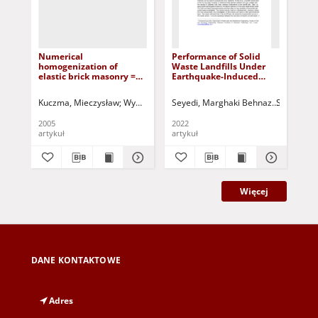
Numerical
Performance of Solid
Two
homogenization of
Waste Landfills Under
re
elastic brick masonry =
Earthquake-Induced
con
Numeryczna
Vibrations
re
homogenizacja
ele
Kuczma, Mieczysław
Wybranowska, Krystyna
Seyedi, Marghaki Behnaz
Świtka, Romuald - red.
Soltani, Fa
Den
sprężystych ścian
th
ceglanych
bo
2005
2022
201
= 
artykuł
artykuł
art
be
rea
re
el
(RV
za
Więcej
na
DANE KONTAKTOWE
Adres