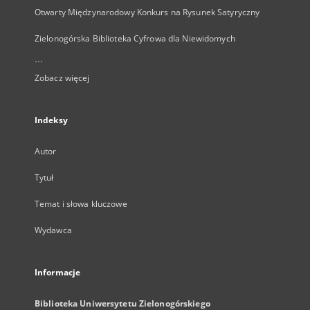
Otwarty Międzynarodowy Konkurs na Rysunek Satyryczny
Zielonogórska Biblioteka Cyfrowa dla Niewidomych
...
Zobacz więcej
Indeksy
Autor
Tytuł
Temat i słowa kluczowe
Wydawca
Informacje
Biblioteka Uniwersytetu Zielonogórskiego