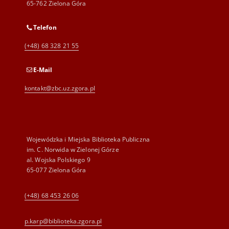
65-762 Zielona Góra
Telefon
(+48) 68 328 21 55
E-Mail
kontakt@zbc.uz.zgora.pl
Wojewódzka i Miejska Biblioteka Publiczna
im. C. Norwida w Zielonej Górze
al. Wojska Polskiego 9
65-077 Zielona Góra
(+48) 68 453 26 06
p.karp@biblioteka.zgora.pl