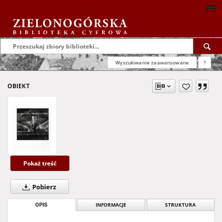
Wyszukiwanie zaawansowane
?
OBIEKT
Pokaż treść
Pobierz
OPIS
INFORMACJE
STRUKTURA