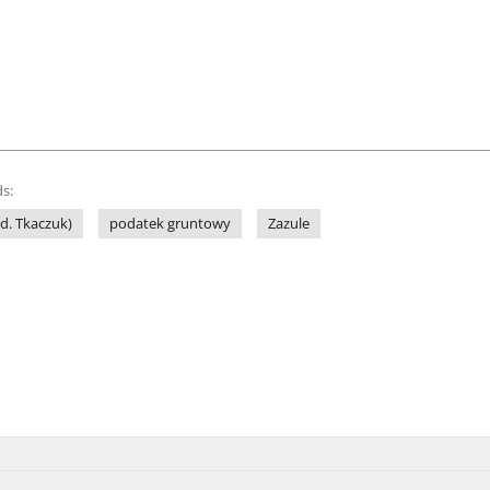
s:
d. Tkaczuk)
podatek gruntowy
Zazule