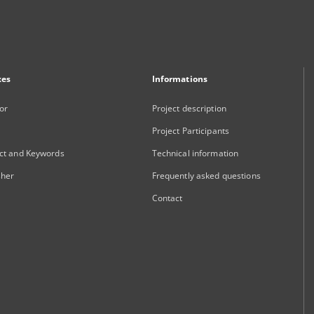
xes
Informations
or
Project description
Project Participants
ct and Keywords
Technical information
sher
Frequently asked questions
Contact