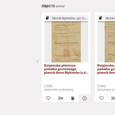
OBJECTS
similar
Michał Mykietów, syn Onufrego
Michał M
Książeczka płatnicza
Książeczka 
podatku gruntowego,
podatku gr
płatnik Anna Mykietów (z d.
płatnik Ann
Tkaczuk)
Tkaczuk)
[1930]
[1926]
dokument archiwalny
dokument ar