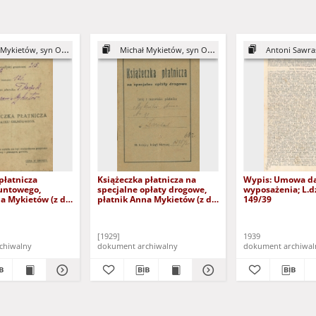
ykietów, syn Onufrego
Michał Mykietów, syn Onufrego
Antoni Sawras
płatnicza
Książeczka płatnicza na
Wypis: Umowa da
untowego,
specjalne opłaty drogowe,
wyposażenia; L.dz
a Mykietów (z d.
płatnik Anna Mykietów (z d.
149/39
Tkaczuk)
[1929]
1939
chiwalny
dokument archiwalny
dokument archiwal