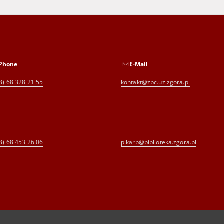
Phone
E-Mail
8) 68 328 21 55
kontakt@zbc.uz.zgora.pl
8) 68 453 26 06
p.karp@biblioteka.zgora.pl