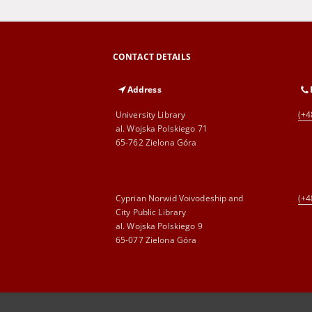
CONTACT DETAILS
Address
University Library
(+4
al. Wojska Polskiego 71
65-762 Zielona Góra
Cyprian Norwid Voivodeship and
(+4
City Public Library
al. Wojska Polskiego 9
65-077 Zielona Góra