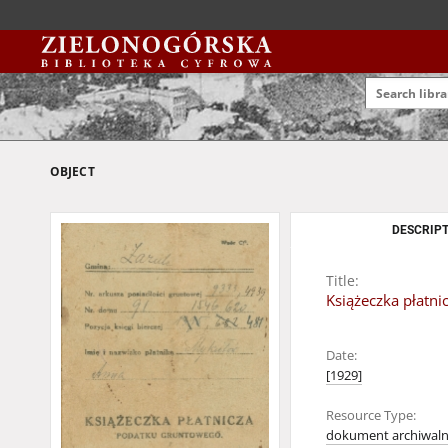
OBJECT
DESCRIPT
Title:
Książeczka płatni
Date:
[1929]
Resource Type:
dokument archiwal