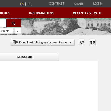
CONTRAST
LOGIN
SHARE
EN
PL
NDEXES
INFORMATIONS
RECENTLY VIEWED
 search
?
Download bibliography description
STRUCTURE