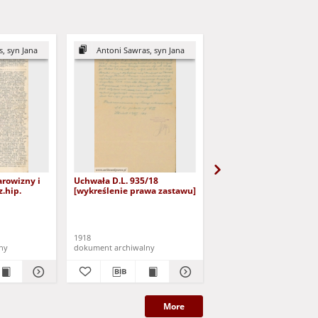
, syn Jana
Antoni Sawras, syn Jana
Franciszek Czerniecki, syn 
rowizny i
Uchwała D.L. 935/18
Józef Czerniecki - Karta
.hip.
[wykreślenie prawa zastawu]
upominająca
1918
1913
ny
dokument archiwalny
dokument archiwalny
More