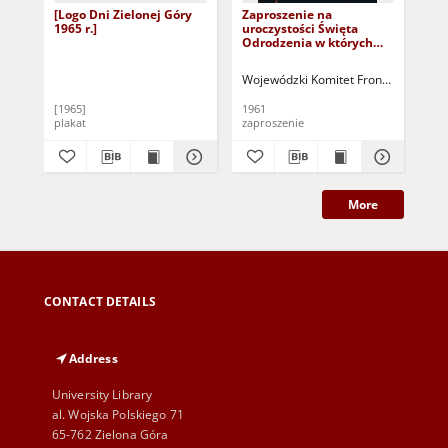
[Logo Dni Zielonej Góry
Zaproszenie na
Ne
1965 r.]
uroczystości Święta
Pre
Odrodzenia w których
un
uczestniczyć bedzie
Jah
pierwszy kosmonauta
erw
Wojewódzki Komitet Frontu Jedności 
Hey
świata mjr. Jurij Gagarin
Sch
[1965]
1961
178
plakat
zaproszenie
sta
More
CONTACT DETAILS
Address
University Library
al. Wojska Polskiego 71
65-762 Zielona Góra