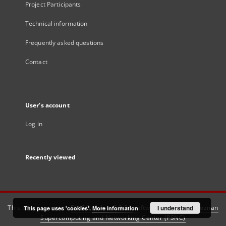
Project Participants
Technical information
Frequently asked questions
Contact
User's account
Log in
Recently viewed
This service runs on
DInGO dLibra 6.3.21
software created by
I understand
Poznan
This page uses 'cookies'.
More information
Supercomputing and Networking Center (PSNC)