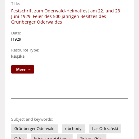
Title:
Festschrift zum Oderwald-Heimatfest am 22. und 23
Juni 1929: Feier des 500 jährigen Besitzes des
Grünberger Oderwaldes
Date:
[1929]
Resource Type:
książka
More
Subject and keywords:
Grünberger Oderwald
obchody
Las Odrzański
Odra
księga pamiątkowa
Zielona Góra