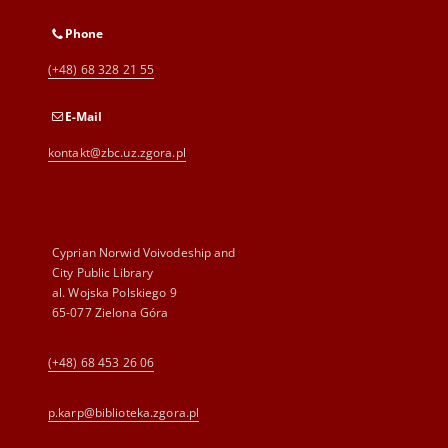
Phone
(+48) 68 328 21 55
E-Mail
kontakt@zbc.uz.zgora.pl
Cyprian Norwid Voivodeship and
City Public Library
al. Wojska Polskiego 9
65-077 Zielona Góra
(+48) 68 453 26 06
p.karp@biblioteka.zgora.pl