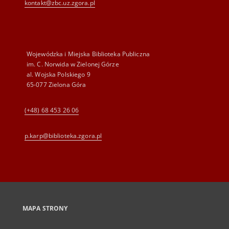
kontakt@zbc.uz.zgora.pl
Wojewódzka i Miejska Biblioteka Publiczna
im. C. Norwida w Zielonej Górze
al. Wojska Polskiego 9
65-077 Zielona Góra
(+48) 68 453 26 06
p.karp@biblioteka.zgora.pl
MAPA STRONY