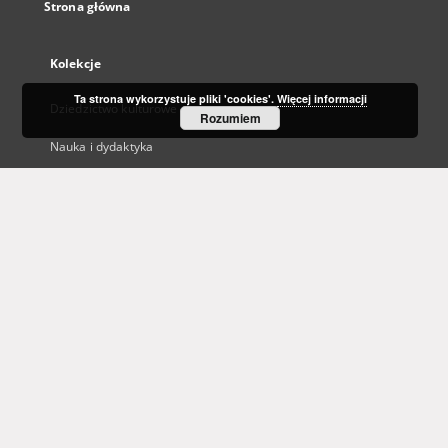
Strona główna
Kolekcje
Ta strona wykorzystuje pliki 'cookies'.
Więcej informacji
Dziedzictwo kulturowe
Rozumiem
Nauka i dydaktyka
Regionalia
Archiwum Kresowe
Gazeta Zielonogórska - Gazeta Lubuska
Otwarty Międzynarodowy Konkurs na Rysunek Satyryczny
Zielonogórska Biblioteka Cyfrowa dla Niewidomych
...
Zobacz więcej