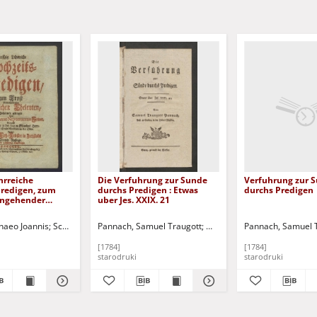
hrreiche
Die Verfuhrung zur Sunde
Verfuhrung zur 
Predigen, zum
durchs Predigen : Etwas
durchs Predigen
angehender
uber Jes. XXIX. 21
n Eheleuten: Tl. 1
toph. Edytor
haeo Joannis
Schluncke, Johann Christoph. Edytor
Pannach, Samuel Traugott
Winkler
Pannach, Samuel 
[1784]
[1784]
starodruki
starodruki