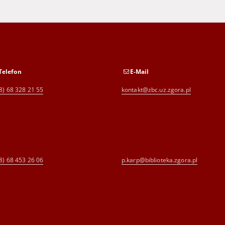
Telefon
E-Mail
8) 68 328 21 55
kontakt@zbc.uz.zgora.pl
8) 68 453 26 06
p.karp@biblioteka.zgora.pl