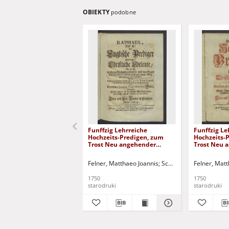
OBIEKTY
podobne
Funffzig Lehrreiche
Funffzig Le
Hochzeits-Predigen, zum
Hochzeits-
Trost Neu angehender
Trost Neu 
Christlichen Eheleuten: Tl. 2,
Christliche
Raphael
Felner, Matthaeo Joannis
Schluncke, Johann Chris
Felner, Matt
1750
1750
starodruki
starodruki