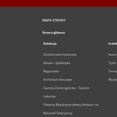
MAPA STRONY
Strona główna
Kolekcje
Inde
Dziedzictwo kulturowe
Autor
Nauka i dydaktyka
Tytuł
Regionalia
Temat
Archiwum Kresowe
Wyda
Gazeta Zielonogórska - Gazeta
Lubuska
Otwarty Międzynarodowy Konkurs na
Rysunek Satyryczny