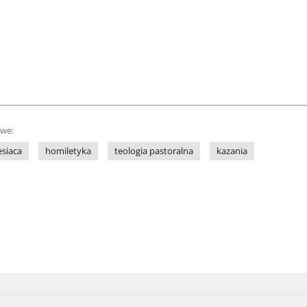
owe:
esiaca
homiletyka
teologia pastoralna
kazania