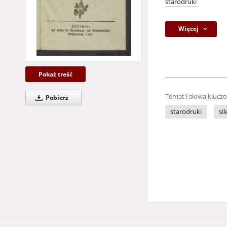
starodruki
Więcej
Pokaż treść
Temat i słowa klucz
Pobierz
starodruki
sil