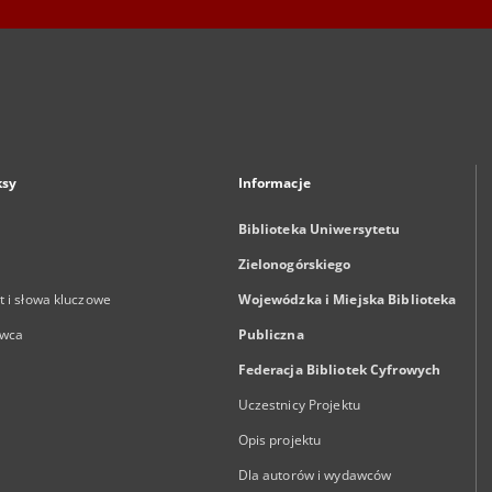
ksy
Informacje
Biblioteka Uniwersytetu
Zielonogórskiego
 i słowa kluczowe
Wojewódzka i Miejska Biblioteka
wca
Publiczna
Federacja Bibliotek Cyfrowych
Uczestnicy Projektu
Opis projektu
Dla autorów i wydawców