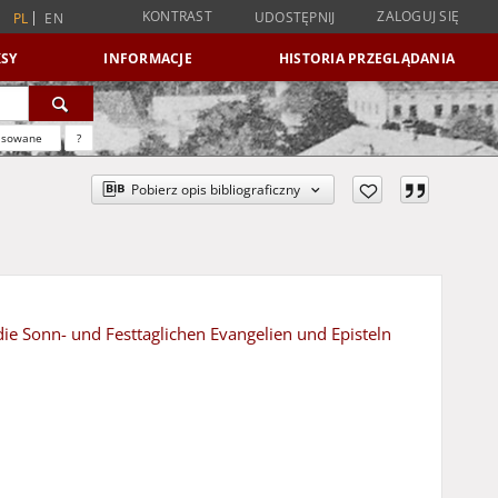
KONTRAST
ZALOGUJ SIĘ
UDOSTĘPNIJ
PL
EN
SY
INFORMACJE
HISTORIA PRZEGLĄDANIA
nsowane
?
Pobierz opis bibliograficzny
ie Sonn- und Festtaglichen Evangelien und Episteln