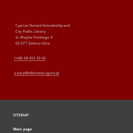
Cyprian Norwid Voivodeship and
City Public Library
al. Wojska Polskiego 9
65-077 Zielona Góra
(+48) 68 453 26 06
p.karp@biblioteka.zgora.pl
SITEMAP
Main page