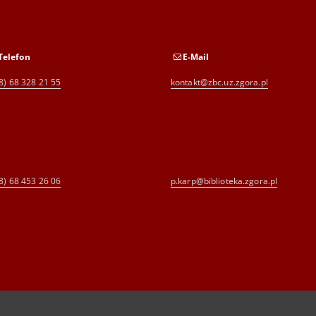
Telefon
E-Mail
8) 68 328 21 55
kontakt@zbc.uz.zgora.pl
8) 68 453 26 06
p.karp@biblioteka.zgora.pl