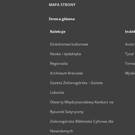
MAPA STRONY
Strona główna
Kolekcje
Inde
Dziedzictwo kulturowe
Autor
Nauka i dydaktyka
Tytuł
Regionalia
Temat
Archiwum Kresowe
Wyda
Gazeta Zielonogórska - Gazeta
Lubuska
Otwarty Międzynarodowy Konkurs na
Rysunek Satyryczny
Zielonogórska Biblioteka Cyfrowa dla
Niewidomych