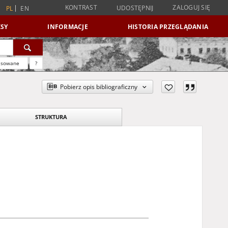
KONTRAST
ZALOGUJ SIĘ
UDOSTĘPNIJ
PL
EN
SY
INFORMACJE
HISTORIA PRZEGLĄDANIA
nsowane
?
Pobierz opis bibliograficzny
STRUKTURA