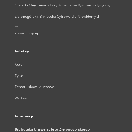
Otwarty Międzynarodowy Konkurs na Rysunek Satyryczny
Zielonogórska Biblioteka Cyfrowa dla Niewidomych
...
Zobacz więcej
Indeksy
Autor
Tytuł
Temat i słowa kluczowe
Wydawca
Informacje
Biblioteka Uniwersytetu Zielonogórskiego