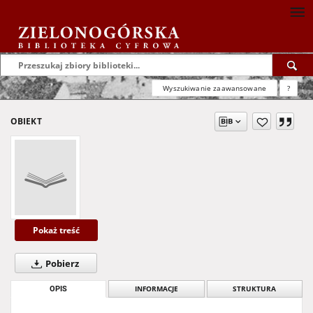
Wyszukiwanie zaawansowane
?
OBIEKT
Pokaż treść
Pobierz
OPIS
INFORMACJE
STRUKTURA