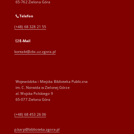
65-762 Zielona Góra
Telefon
(+48) 68 328 21 55
E-Mail
kontakt@zbc.uz.zgora.pl
Wojewódzka i Miejska Biblioteka Publiczna
im. C. Norwida w Zielonej Górze
al. Wojska Polskiego 9
65-077 Zielona Góra
(+48) 68 453 26 06
p.karp@biblioteka.zgora.pl