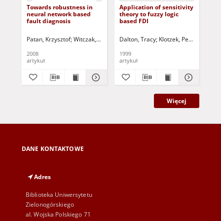
Towards robustness in
Application of sensitivity
No
neural network based
theory to fuzzy logic
pre
fault diagnosis
based FDI
boi
tol
Patan, Krzysztof
Witczak, Marcin
Dalton, Tracy
Korbicz, Józef (1951- )
Klotzek, Petra
Korbicz, Józef 
Frank, 
Kor
2008
1999
201
artykuł
artykuł
art
Więcej
DANE KONTAKTOWE
Adres
Biblioteka Uniwersytetu
Zielonogórskiego
al. Wojska Polskiego 71