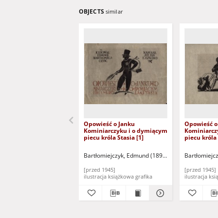
OBJECTS
similar
Opowieść o Janku
Opowieść o
Kominiarczyku i o dymiącym
Kominiarcz
piecu króla Stasia [1]
piecu króla 
Bartłomiejczyk, Edmund (1895-1950)
Bartłomiejc
[przed 1945]
[przed 1945]
ilustracja książkowa grafika