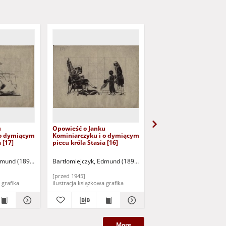
u
Opowieść o Janku
Opowieść o Janku
 o dymiącym
Kominiarczyku i o dymiącym
Kominiarczyku i o dy
 [17]
piecu króla Stasia [16]
piecu króla Stasia [15]
dmund (1895-1950)
Bartłomiejczyk, Edmund (1895-1950)
Bartłomiejczyk, Edmund
[przed 1945]
[przed 1945]
ilustracja książkowa grafika
ilustracja książkowa grafika
ilustracja książkowa gra
More