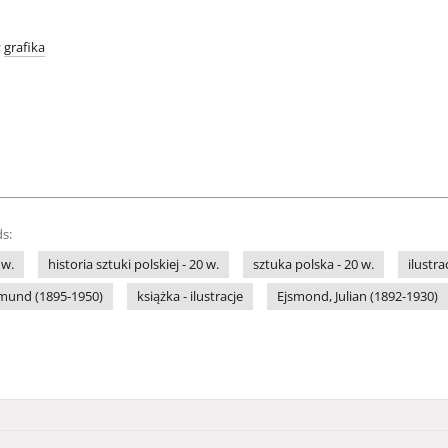
;
grafika
s:
 w.
historia sztuki polskiej - 20 w.
sztuka polska - 20 w.
ilustra
dmund (1895-1950)
książka - ilustracje
Ejsmond, Julian (1892-1930)