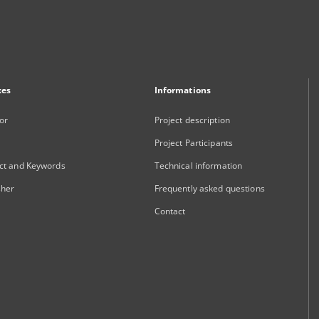
xes
Informations
or
Project description
Project Participants
ct and Keywords
Technical information
sher
Frequently asked questions
Contact