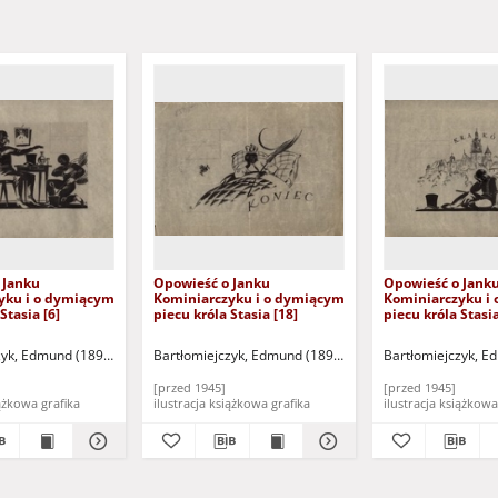
 Janku
Opowieść o Janku
Opowieść o Jank
yku i o dymiącym
Kominiarczyku i o dymiącym
Kominiarczyku i
Stasia [6]
piecu króla Stasia [18]
piecu króla Stasia
zyk, Edmund (1895-1950)
Bartłomiejczyk, Edmund (1895-1950)
Bartłomiejczyk, E
[przed 1945]
[przed 1945]
ilustracja książkowa grafika
ilustracja książkowa grafika