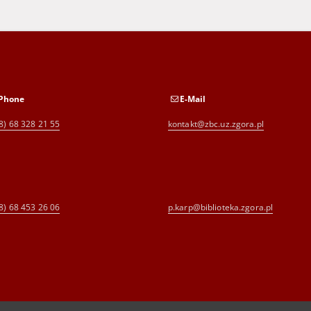
Phone
E-Mail
8) 68 328 21 55
kontakt@zbc.uz.zgora.pl
8) 68 453 26 06
p.karp@biblioteka.zgora.pl