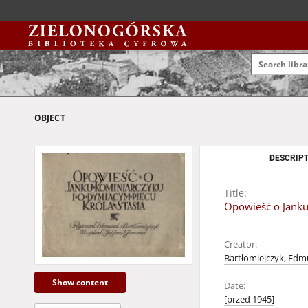
OBJECT
DESCRIPT
Title:
Opowieść o Janku 
Creator:
Bartłomiejczyk, Edm
Show content
Date:
[przed 1945]