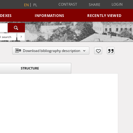
CONTRAST
LOGIN
SHARE
EN
PL
NDEXES
INFORMATIONS
RECENTLY VIEWED
 search
?
Download bibliography description
STRUCTURE