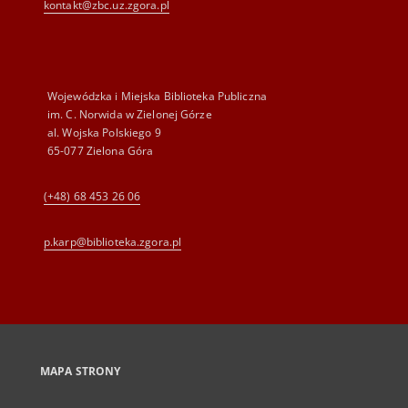
kontakt@zbc.uz.zgora.pl
Wojewódzka i Miejska Biblioteka Publiczna
im. C. Norwida w Zielonej Górze
al. Wojska Polskiego 9
65-077 Zielona Góra
(+48) 68 453 26 06
p.karp@biblioteka.zgora.pl
MAPA STRONY