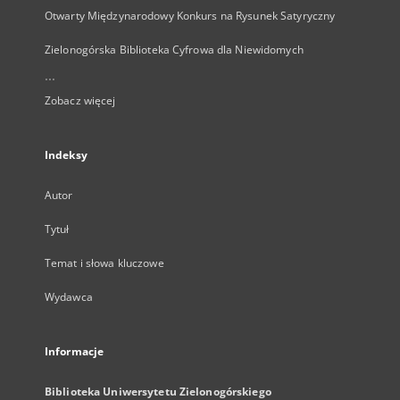
Otwarty Międzynarodowy Konkurs na Rysunek Satyryczny
Zielonogórska Biblioteka Cyfrowa dla Niewidomych
...
Zobacz więcej
Indeksy
Autor
Tytuł
Temat i słowa kluczowe
Wydawca
Informacje
Biblioteka Uniwersytetu Zielonogórskiego