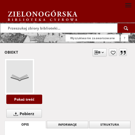
Wyszukiwanie zaawansowane
?
OBIEKT
Pokaż treść
Pobierz
OPIS
INFORMACJE
STRUKTURA