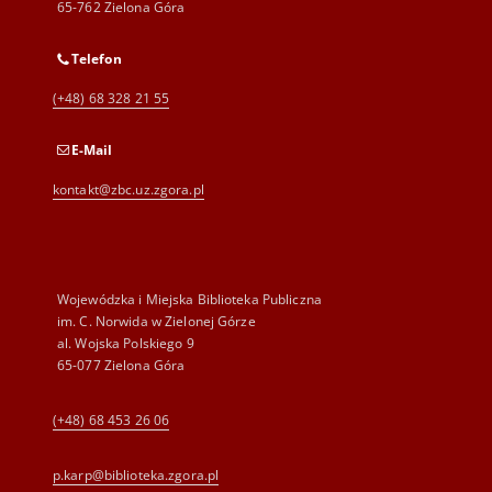
65-762 Zielona Góra
Telefon
(+48) 68 328 21 55
E-Mail
kontakt@zbc.uz.zgora.pl
Wojewódzka i Miejska Biblioteka Publiczna
im. C. Norwida w Zielonej Górze
al. Wojska Polskiego 9
65-077 Zielona Góra
(+48) 68 453 26 06
p.karp@biblioteka.zgora.pl