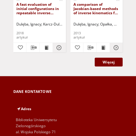
A fast evaluation of
A comparison of
App
initial configurations in
Jacobian-based methods
inv
repeatable inverse
of inverse kinematics for
dy
kinematics for
serial robot manipulators
pl
redundant manipulators
lin
Dulęba, Ignacy
Karcz-Dulęba, Iwona
Dulęba, Ignacy
Mielczarek, Arkadiusz
Opałka, Michał
Korbicz, Jó
Korbic
Del
2018
2013
202
artykuł
artykuł
art
Więcej
DANE KONTAKTOWE
Adres
Biblioteka Uniwersytetu
Zielonogórskiego
al. Wojska Polskiego 71