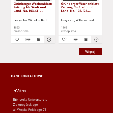
Grünberger Wochenblatt:
Grünberger Wochenblatt:
Gr
Zeitung für Stadt und
Zeitung für Stadt und
Zei
Land, No. 103. (31.
Land, No. 102. (24.
Lan
December 1863)
December 1863)
De
Levysohn, Wilhelm. Red.
Levysohn, Wilhelm. Red.
Lev
1863
1863
186
czasopisma
czasopisma
cza
Więcej
DANE KONTAKTOWE
Adres
Biblioteka Uniwersytetu
Zielonogórskiego
al. Wojska Polskiego 71