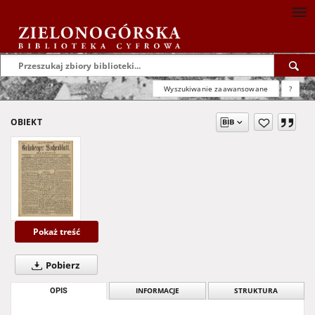
Wyszukiwanie zaawansowane
?
OBIEKT
Pokaż treść
Pobierz
OPIS
INFORMACJE
STRUKTURA