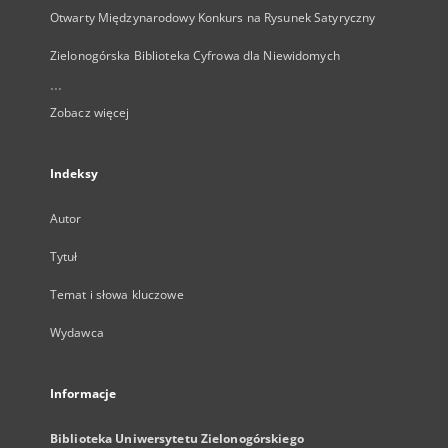
Otwarty Międzynarodowy Konkurs na Rysunek Satyryczny
Zielonogórska Biblioteka Cyfrowa dla Niewidomych
...
Zobacz więcej
Indeksy
Autor
Tytuł
Temat i słowa kluczowe
Wydawca
Informacje
Biblioteka Uniwersytetu Zielonogórskiego