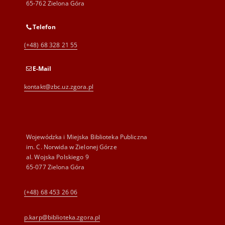
65-762 Zielona Góra
Telefon
(+48) 68 328 21 55
E-Mail
kontakt@zbc.uz.zgora.pl
Wojewódzka i Miejska Biblioteka Publiczna
im. C. Norwida w Zielonej Górze
al. Wojska Polskiego 9
65-077 Zielona Góra
(+48) 68 453 26 06
p.karp@biblioteka.zgora.pl