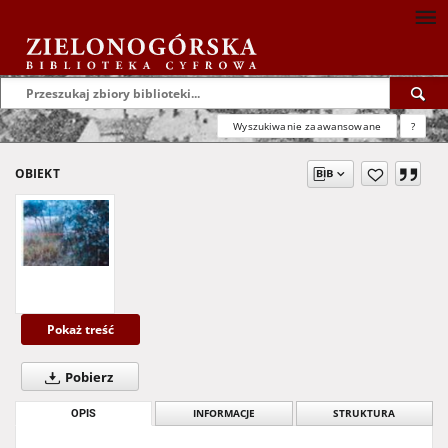
Wyszukiwanie zaawansowane
?
OBIEKT
Pokaż treść
Pobierz
OPIS
INFORMACJE
STRUKTURA