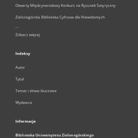
Otwarty Międzynarodowy Konkurs na Rysunek Satyryczny
Zielonogórska Biblioteka Cyfrowa dla Niewidomych
...
Zobacz więcej
Indeksy
Autor
Tytuł
Temat i słowa kluczowe
Wydawca
Informacje
Biblioteka Uniwersytetu Zielonogórskiego