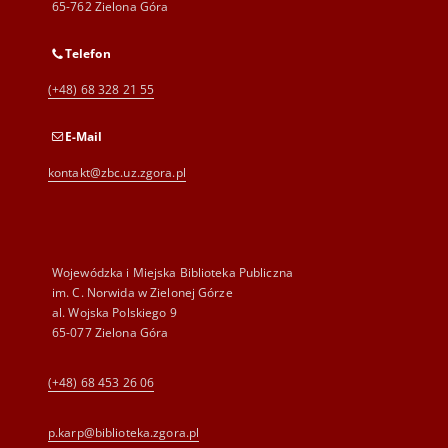
65-762 Zielona Góra
Telefon
(+48) 68 328 21 55
E-Mail
kontakt@zbc.uz.zgora.pl
Wojewódzka i Miejska Biblioteka Publiczna
im. C. Norwida w Zielonej Górze
al. Wojska Polskiego 9
65-077 Zielona Góra
(+48) 68 453 26 06
p.karp@biblioteka.zgora.pl