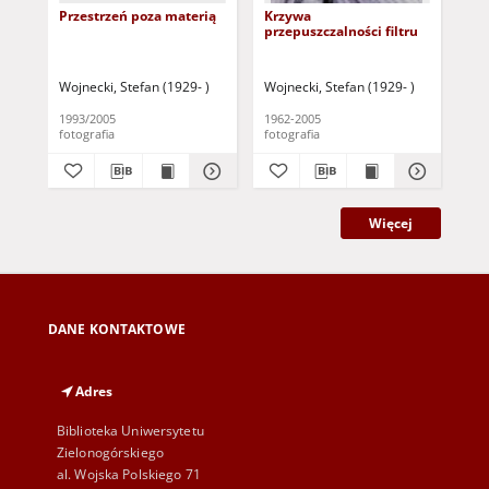
Przestrzeń poza materią
Krzywa
Tw
przepuszczalności filtru
Wojnecki, Stefan (1929- )
Wojnecki, Stefan (1929- )
Woj
1993/2005
1962-2005
195
fotografia
fotografia
fot
Więcej
DANE KONTAKTOWE
Adres
Biblioteka Uniwersytetu
Zielonogórskiego
al. Wojska Polskiego 71