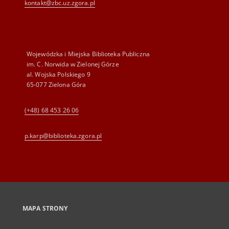
kontakt@zbc.uz.zgora.pl
Wojewódzka i Miejska Biblioteka Publiczna
im. C. Norwida w Zielonej Górze
al. Wojska Polskiego 9
65-077 Zielona Góra
(+48) 68 453 26 06
p.karp@biblioteka.zgora.pl
MAPA STRONY