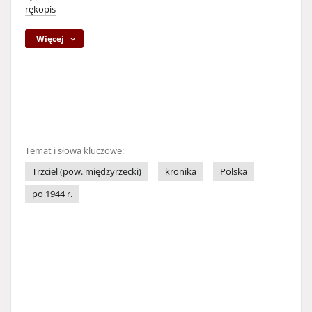
rękopis
Więcej
Temat i słowa kluczowe:
Trzciel (pow. międzyrzecki)
kronika
Polska
po 1944 r.