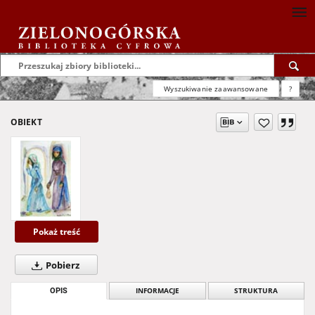
Wyszukiwanie zaawansowane
?
OBIEKT
Pokaż treść
Pobierz
OPIS
INFORMACJE
STRUKTURA