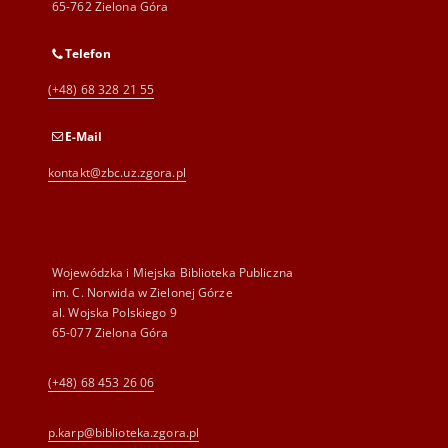
65-762 Zielona Góra
Telefon
(+48) 68 328 21 55
E-Mail
kontakt@zbc.uz.zgora.pl
Wojewódzka i Miejska Biblioteka Publiczna
im. C. Norwida w Zielonej Górze
al. Wojska Polskiego 9
65-077 Zielona Góra
(+48) 68 453 26 06
p.karp@biblioteka.zgora.pl