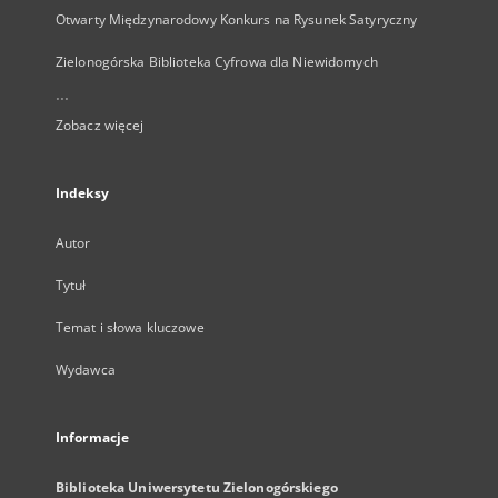
Otwarty Międzynarodowy Konkurs na Rysunek Satyryczny
Zielonogórska Biblioteka Cyfrowa dla Niewidomych
...
Zobacz więcej
Indeksy
Autor
Tytuł
Temat i słowa kluczowe
Wydawca
Informacje
Biblioteka Uniwersytetu Zielonogórskiego