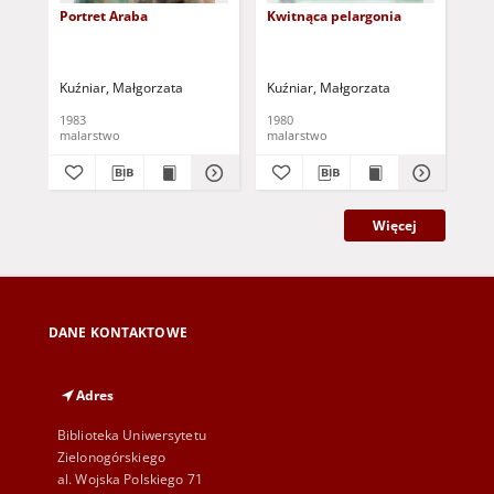
Portret Araba
Kwitnąca pelargonia
[Z 
kal
Kuźniar, Małgorzata
Kuźniar, Małgorzata
Kuź
1983
1980
197
malarstwo
malarstwo
mal
Więcej
DANE KONTAKTOWE
Adres
Biblioteka Uniwersytetu
Zielonogórskiego
al. Wojska Polskiego 71