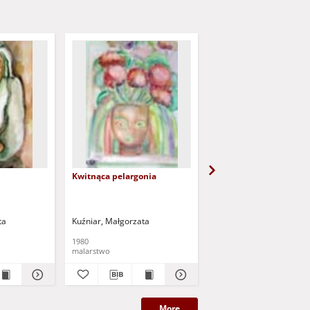
Kwitnąca pelargonia
[Z cyklu: Dla Kasi i Paw
ta
Kuźniar, Małgorzata
Kuźniar, Małgorzata
1980
1980
malarstwo
malarstwo
More