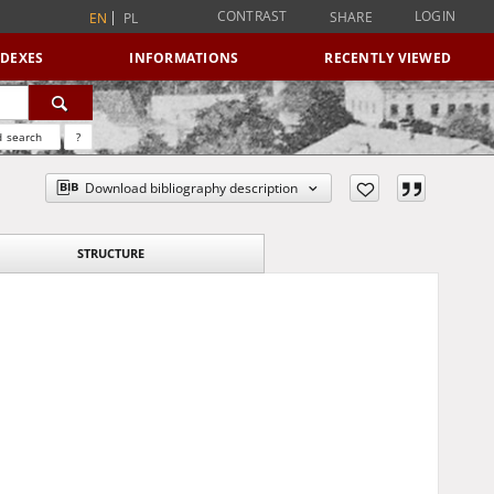
CONTRAST
LOGIN
SHARE
EN
PL
NDEXES
INFORMATIONS
RECENTLY VIEWED
 search
?
Download bibliography description
STRUCTURE