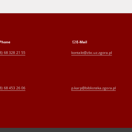
Phone
E-Mail
8) 68 328 21 55
kontakt@zbc.uz.zgora.pl
8) 68 453 26 06
p.karp@biblioteka.zgora.pl