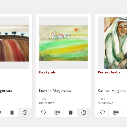
Bez tytułu
Portret Araba
łgorzata
Kuźniar, Małgorzata
Kuźniar, Małgorza
1979
1983
malarstwo
malarstwo