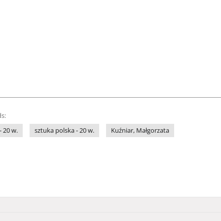
s:
- 20 w.
sztuka polska - 20 w.
Kuźniar, Małgorzata