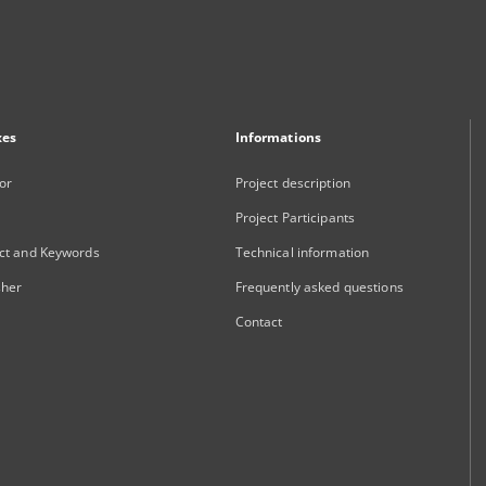
xes
Informations
or
Project description
Project Participants
ct and Keywords
Technical information
sher
Frequently asked questions
Contact