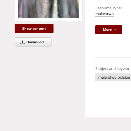
Resource Type:
malarstwo
Show content
More
Download
Subject and keyword
malarstwo polskie 