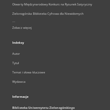
Otwarty Międzynarodowy Konkurs na Rysunek Satyryczny
Zielonogórska Biblioteka Cyfrowa dla Niewidomych
...
Zobacz więcej
Indeksy
Autor
Tytuł
Temat i słowa kluczowe
Wydawca
Informacje
Biblioteka Uniwersytetu Zielonogórskiego