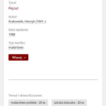
Tytuł:
Pejzaż
Autor:
Krakowiak, Henryk (1941- )
Data wydania:
1988
Typ zasobu:
malarstwo
Więcej
Temat i słowa kluczowe:
malarstwo polskie - 20 w.
sztuka lubuska - 20 w.