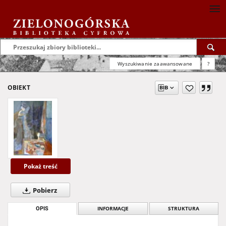
Wyszukiwanie zaawansowane
?
OBIEKT
Pokaż treść
Pobierz
OPIS
INFORMACJE
STRUKTURA