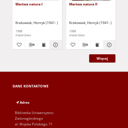
Martwa natura I
Martwa natura II
Ma
Krakowiak, Henryk (1941- )
Krakowiak, Henryk (1941- )
Kra
1988
1988
198
malarstwo
malarstwo
mal
Więcej
DANE KONTAKTOWE
Adres
Biblioteka Uniwersytetu
Zielonogórskiego
al. Wojska Polskiego 71