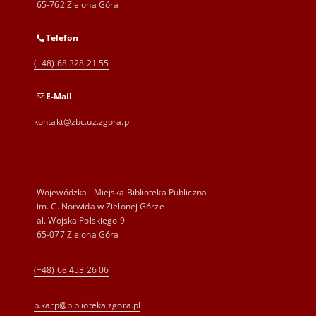
65-762 Zielona Góra
Telefon
(+48) 68 328 21 55
E-Mail
kontakt@zbc.uz.zgora.pl
Wojewódzka i Miejska Biblioteka Publiczna
im. C. Norwida w Zielonej Górze
al. Wojska Polskiego 9
65-077 Zielona Góra
(+48) 68 453 26 06
p.karp@biblioteka.zgora.pl