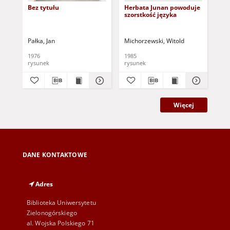
Bez tytułu
Herbata Junan powoduje
Pot
szorstkość języka
Pałka, Jan
Michorzewski, Witold
Mic
1976
1985
198
rysunek
rysunek
rys
Więcej
DANE KONTAKTOWE
Adres
Biblioteka Uniwersytetu
Zielonogórskiego
al. Wojska Polskiego 71