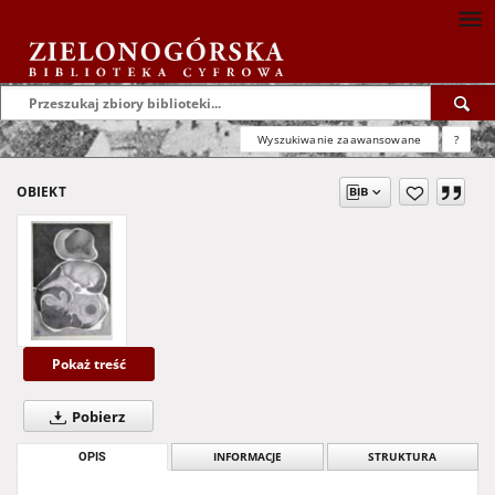
Wyszukiwanie zaawansowane
?
OBIEKT
Pokaż treść
Pobierz
OPIS
INFORMACJE
STRUKTURA