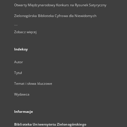
Otwarty Międzynarodowy Konkurs na Rysunek Satyryczny
Zielonogórska Biblioteka Cyfrowa dla Niewidomych
...
Zobacz więcej
Indeksy
Autor
Tytuł
Temat i słowa kluczowe
Wydawca
Informacje
Biblioteka Uniwersytetu Zielonogórskiego