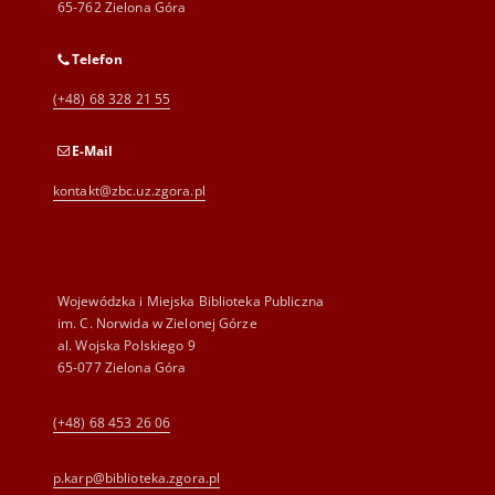
65-762 Zielona Góra
Telefon
(+48) 68 328 21 55
E-Mail
kontakt@zbc.uz.zgora.pl
Wojewódzka i Miejska Biblioteka Publiczna
im. C. Norwida w Zielonej Górze
al. Wojska Polskiego 9
65-077 Zielona Góra
(+48) 68 453 26 06
p.karp@biblioteka.zgora.pl