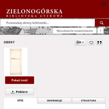
Wyszukiwanie zaawansowane
?
OBIEKT
Pokaż treść
Pobierz
OPIS
INFORMACJE
STRUKTURA