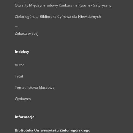
Otwarty Międzynarodowy Konkurs na Rysunek Satyryczny
Zielonogórska Biblioteka Cyfrowa dla Niewidomych
...
Zobacz więcej
Indeksy
Autor
Tytuł
Temat i słowa kluczowe
Wydawca
Informacje
Biblioteka Uniwersytetu Zielonogórskiego