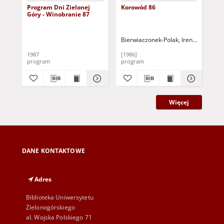
Program Dni Zielonej
Korowód 86
Dni
Góry - Winobranie 87
Wi
im
199
Bierwiaczonek-Polak, Irena - il.
1987
[1986]
[19
program
program
pr
Więcej
DANE KONTAKTOWE
Adres
Biblioteka Uniwersytetu
Zielonogórskiego
al. Wojska Polskiego 71