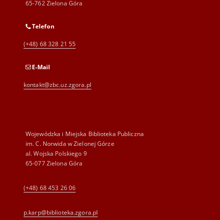
65-762 Zielona Góra
Telefon
(+48) 68 328 21 55
E-Mail
kontakt@zbc.uz.zgora.pl
Wojewódzka i Miejska Biblioteka Publiczna
im. C. Norwida w Zielonej Górze
al. Wojska Polskiego 9
65-077 Zielona Góra
(+48) 68 453 26 06
p.karp@biblioteka.zgora.pl