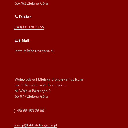
65-762 Zielona Góra
Telefon
(+48) 68 328 21 55
E-Mail
kontakt@zbc.uz.zgora.pl
Wojewódzka i Miejska Biblioteka Publiczna
im. C. Norwida w Zielonej Górze
al. Wojska Polskiego 9
65-077 Zielona Góra
(+48) 68 453 26 06
p.karp@biblioteka.zgora.pl