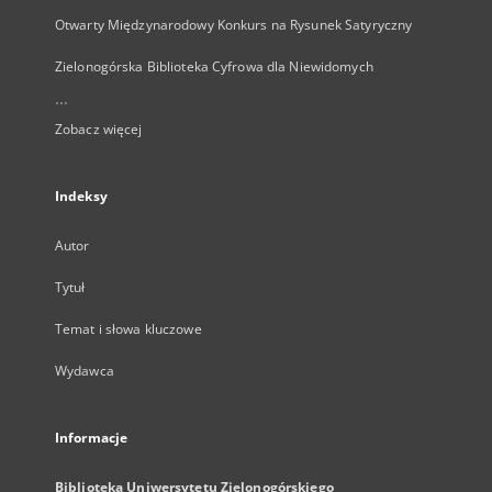
Otwarty Międzynarodowy Konkurs na Rysunek Satyryczny
Zielonogórska Biblioteka Cyfrowa dla Niewidomych
...
Zobacz więcej
Indeksy
Autor
Tytuł
Temat i słowa kluczowe
Wydawca
Informacje
Biblioteka Uniwersytetu Zielonogórskiego