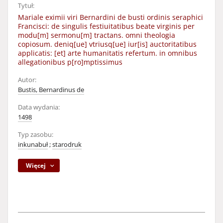
Tytuł:
Mariale eximii viri Bernardini de busti ordinis seraphici
Francisci: de singulis festiuitatibus beate virginis per
modu[m] sermonu[m] tractans. omni theologia
copiosum. deniq[ue] vtriusq[ue] iur[is] auctoritatibus
applicatis: [et] arte humanitatis refertum. in omnibus
allegationibus p[ro]mptissimus
Autor:
Bustis, Bernardinus de
Data wydania:
1498
Typ zasobu:
inkunabuł
;
starodruk
Więcej