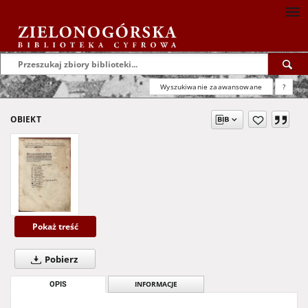
Wyszukiwanie zaawansowane
?
OBIEKT
Pokaż treść
Pobierz
OPIS
INFORMACJE