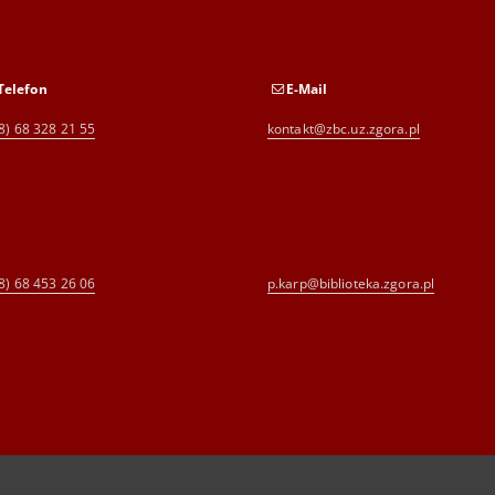
Telefon
E-Mail
8) 68 328 21 55
kontakt@zbc.uz.zgora.pl
8) 68 453 26 06
p.karp@biblioteka.zgora.pl