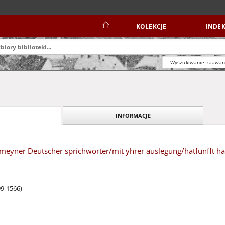
KOLEKCJE
INDEK
Wyszukiwanie zaawa
INFORMACJE
emeyner Deutscher sprichworter/mit yhrer auslegung/hatfunfft h
99-1566)