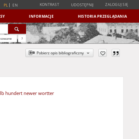
KONTRAST
ZALOGUJ SIĘ
UDOSTĘPNIJ
PL
EN
SY
INFORMACJE
HISTORIA PRZEGLĄDANIA
nsowane
?
Pobierz opis bibliograficzny
alb hundert newer wortter