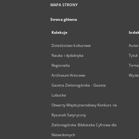
MAPA STRONY
Strona główna
Kolekcje
Inde
Dziedzictwo kulturowe
Autor
Nauka i dydaktyka
Tytuł
Regionalia
Temat
Archiwum Kresowe
Wyda
Gazeta Zielonogórska - Gazeta
Lubuska
Otwarty Międzynarodowy Konkurs na
Rysunek Satyryczny
Zielonogórska Biblioteka Cyfrowa dla
Niewidomych