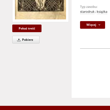
Typ zasobu:
starodruk
;
książka
Więcej
Pokaż treść
Pobierz