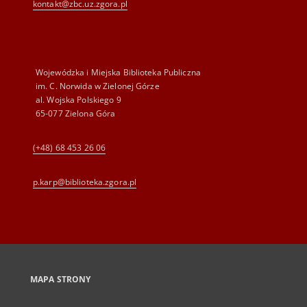
kontakt@zbc.uz.zgora.pl
Wojewódzka i Miejska Biblioteka Publiczna
im. C. Norwida w Zielonej Górze
al. Wojska Polskiego 9
65-077 Zielona Góra
(+48) 68 453 26 06
p.karp@biblioteka.zgora.pl
MAPA STRONY