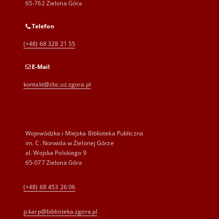
65-762 Zielona Góra
Telefon
(+48) 68 328 21 55
E-Mail
kontakt@zbc.uz.zgora.pl
Wojewódzka i Miejska Biblioteka Publiczna
im. C. Norwida w Zielonej Górze
al. Wojska Polskiego 9
65-077 Zielona Góra
(+48) 68 453 26 06
p.karp@biblioteka.zgora.pl