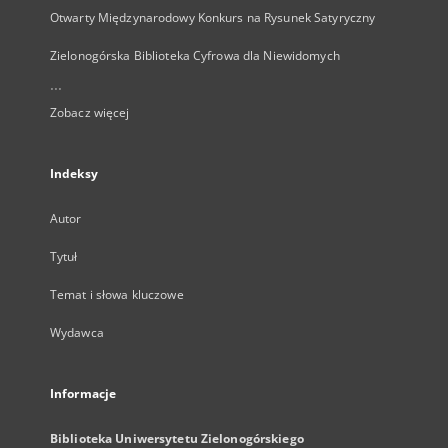
Otwarty Międzynarodowy Konkurs na Rysunek Satyryczny
Zielonogórska Biblioteka Cyfrowa dla Niewidomych
...
Zobacz więcej
Indeksy
Autor
Tytuł
Temat i słowa kluczowe
Wydawca
Informacje
Biblioteka Uniwersytetu Zielonogórskiego