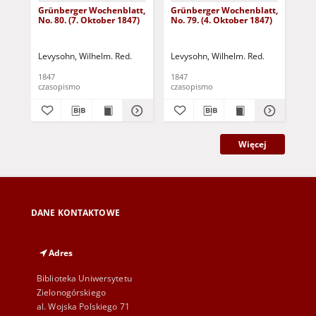
Grünberger Wochenblatt,
Grünberger Wochenblatt,
Gr
No. 80. (7. Oktober 1847)
No. 79. (4. Oktober 1847)
No.
18
Levysohn, Wilhelm. Red.
Levysohn, Wilhelm. Red.
Lev
1847
1847
184
czasopismo
czasopismo
cza
Więcej
DANE KONTAKTOWE
Adres
Biblioteka Uniwersytetu
Zielonogórskiego
al. Wojska Polskiego 71