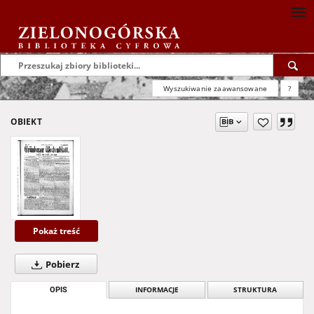
Wyszukiwanie zaawansowane
?
OBIEKT
Pokaż treść
Pobierz
OPIS
INFORMACJE
STRUKTURA